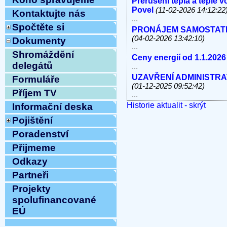
Přerušení tepla a teplé 
Povel
(11-02-2026 14:12:22
Kontaktujte nás
...
Spočtěte si
PRONÁJEM SAMOSTATNÝC
(04-02-2026 13:42:10)
Dokumenty
...
Shromáždění
Ceny energií od 1.1.2026
delegátů
...
UZAVŘENÍ ADMINISTRATI
Formuláře
(01-12-2025 09:52:42)
Příjem TV
...
Historie aktualit - skrýt
V úterý 11.11.2025 od 10
Informační deska
linky, e-mail MIMO PROV
Pojištění
...
Poradenství
Havárie vody
(30-10-2025 
...
Přijmeme
ODSTÁVKA PEVNÝCH TE
Odkazy
8.10.2025 OD 9:00h DO c
Vážení klienti, ...
Partneři
ZAHÁJENÍ TOPNÉ SEZÓNY
Projekty
12:54:12)
spolufinancované
...
EÚ
Ve středu 10.9.2025 od 11
MIMO PROVOZ
(10-09-202