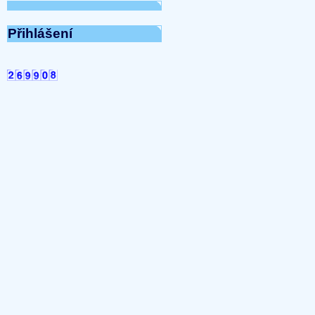
...
Přijmeme do pracovního 
pracovnici/pracovníka t
Přihlášení
...
UKONČENÍ TOPNÉ SEZONY
2025 07:12:10)
...
SHROMÁŽDĚNÍ DELÁGÁT
...
Společenství vlastníků-
07:16:51)
...
UZAVŘENÍ ADMINISTRAT
10:20:12)
...
Navýšení ceny vodného a
Olomoucko
(31-03-2025 08
...
Ceny energií od 1.1.2025
...
UZAVŘENÍ ADMINISTRATI
(28-11-2024 16:44:20)
...
PRONÁJEM PARKOVACÍCH 