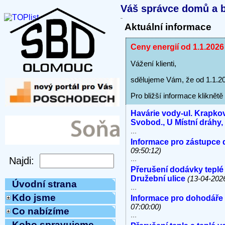
Váš správce domů a b
Aktuální informace
Ceny energií od 1.1.202
Vážení klienti,
sdělujeme Vám, že od 1.1.20
Pro bližší informace kliknětě
Havárie vody-ul. Krapkov
Svobod., U Místní dráhy
...
Informace pro zástupce 
09:50:12)
...
Přerušení dodávky teplé
Družební ulice
(13-04-202
Úvodní strana
...
Kdo jsme
Informace pro dohodáře
07:00:00)
Co nabízíme
...
Koho spravujeme