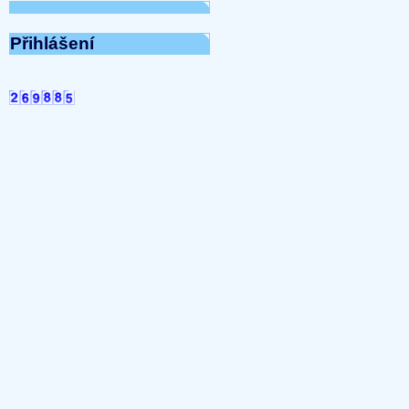
...
Přijmeme do pracovního 
pracovnici/pracovníka t
Přihlášení
...
UKONČENÍ TOPNÉ SEZONY
2025 07:12:10)
...
SHROMÁŽDĚNÍ DELÁGÁT
...
Společenství vlastníků-
07:16:51)
...
UZAVŘENÍ ADMINISTRAT
10:20:12)
...
Navýšení ceny vodného a
Olomoucko
(31-03-2025 08
...
Ceny energií od 1.1.2025
...
UZAVŘENÍ ADMINISTRATI
(28-11-2024 16:44:20)
...
PRONÁJEM PARKOVACÍCH 