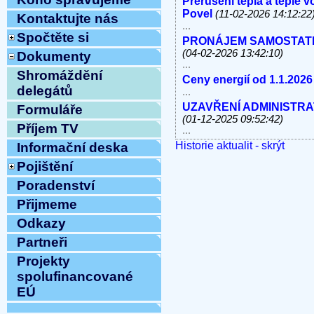
Přerušení tepla a teplé 
Povel
(11-02-2026 14:12:22
Kontaktujte nás
...
Spočtěte si
PRONÁJEM SAMOSTATNÝC
(04-02-2026 13:42:10)
Dokumenty
...
Shromáždění
Ceny energií od 1.1.2026
delegátů
...
UZAVŘENÍ ADMINISTRATI
Formuláře
(01-12-2025 09:52:42)
Příjem TV
...
Historie aktualit - skrýt
V úterý 11.11.2025 od 10
Informační deska
linky, e-mail MIMO PROV
Pojištění
...
Poradenství
Havárie vody
(30-10-2025 
...
Přijmeme
ODSTÁVKA PEVNÝCH TE
Odkazy
8.10.2025 OD 9:00h DO c
Vážení klienti, ...
Partneři
ZAHÁJENÍ TOPNÉ SEZÓNY
Projekty
12:54:12)
spolufinancované
...
EÚ
Ve středu 10.9.2025 od 11
MIMO PROVOZ
(10-09-202