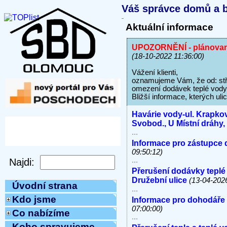
Váš správce domů a b
Aktuální informace
UPOZORNĚNÍ - plánovaná 
(18-10-2022 11:36:00)
Vážení klienti,
oznamujeme Vám, že od: stře
omezení dodávek teplé vody
Bližší informace, kterých uli
Havárie vody-ul. Krapkov
Svobod., U Místní dráhy
...
Informace pro zástupce 
09:50:12)
...
Přerušení dodávky teplé
Družební ulice
(13-04-202
Úvodní strana
...
Kdo jsme
Informace pro dohodáře
07:00:00)
Co nabízíme
...
Koho spravujeme