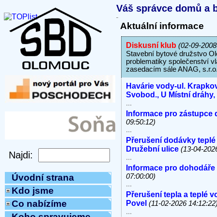
Váš správce domů a b
Aktuální informace
Diskusní klub
(02-09-2008
Stavební bytové družstvo Ol
problematiky společenství vl
zasedacím sále ANAG, s.r.o.
Havárie vody-ul. Krapkov
Svobod., U Místní dráhy
...
Informace pro zástupce 
09:50:12)
...
Přerušení dodávky teplé
Družební ulice
(13-04-202
...
Informace pro dohodáře
07:00:00)
Úvodní strana
...
Kdo jsme
Přerušení tepla a teplé 
Co nabízíme
Povel
(11-02-2026 14:12:22
...
Koho spravujeme