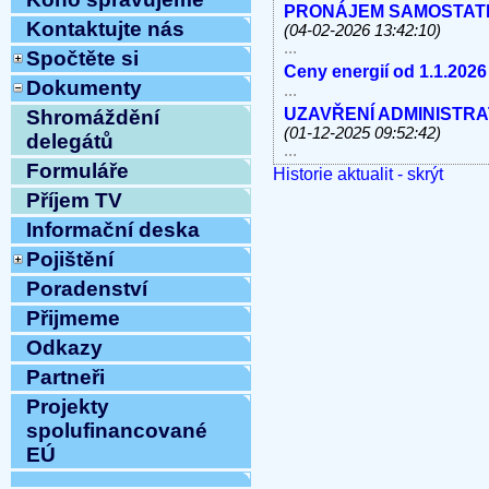
PRONÁJEM SAMOSTATNÝC
Kontaktujte nás
(04-02-2026 13:42:10)
...
Spočtěte si
Ceny energií od 1.1.2026
Dokumenty
...
UZAVŘENÍ ADMINISTRATI
Shromáždění
(01-12-2025 09:52:42)
delegátů
...
Formuláře
Historie aktualit - skrýt
V úterý 11.11.2025 od 10
linky, e-mail MIMO PROV
Příjem TV
...
Informační deska
Havárie vody
(30-10-2025 
...
Pojištění
ODSTÁVKA PEVNÝCH TE
Poradenství
8.10.2025 OD 9:00h DO c
Přijmeme
Vážení klienti, ...
ZAHÁJENÍ TOPNÉ SEZÓNY
Odkazy
12:54:12)
Partneři
...
Ve středu 10.9.2025 od 11
Projekty
MIMO PROVOZ
(10-09-202
spolufinancované
...
EÚ
Přijmeme do pracovního 
pracovnici/pracovníka t