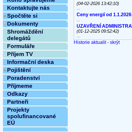
(04-02-2026 13:42:10)
Kontaktujte nás
...
Ceny energií od 1.1.2026
Spočtěte si
...
Dokumenty
UZAVŘENÍ ADMINISTRATI
Shromáždění
(01-12-2025 09:52:42)
...
delegátů
Historie aktualit - skrýt
V úterý 11.11.2025 od 10
Formuláře
linky, e-mail MIMO PROV
...
Příjem TV
Havárie vody
(30-10-2025 
Informační deska
...
Pojištění
ODSTÁVKA PEVNÝCH TE
8.10.2025 OD 9:00h DO c
Poradenství
Vážení klienti, ...
Přijmeme
ZAHÁJENÍ TOPNÉ SEZÓNY
12:54:12)
Odkazy
...
Partneři
Ve středu 10.9.2025 od 11
MIMO PROVOZ
(10-09-202
Projekty
...
spolufinancované
Přijmeme do pracovního 
EÚ
pracovnici/pracovníka t
...