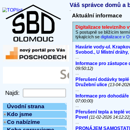
Váš správce domů a b
Aktuální informace
Digitalizace televizního 
S postupně se blížícím termí
týkajících se
digitalizace v 
Havárie vody-ul. Krapkov
Svobod., U Místní dráhy
...
Informace pro zástupce 
09:50:12)
...
Přerušení dodávky teplé
Družební ulice
(13-04-202
...
Informace pro dohodáře
07:00:00)
...
Úvodní strana
Přerušení tepla a teplé 
Kdo jsme
Povel
(11-02-2026 14:12:22
Co nabízíme
...
PRONÁJEM SAMOSTATNÝC
Koho spravujeme