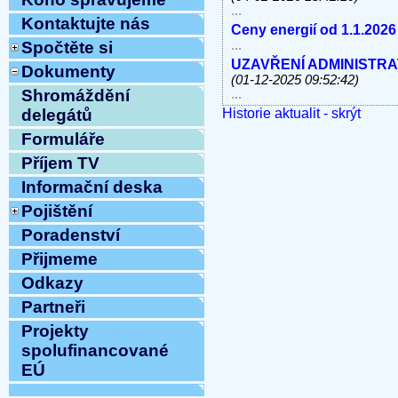
...
Kontaktujte nás
Ceny energií od 1.1.2026
...
Spočtěte si
UZAVŘENÍ ADMINISTRATI
Dokumenty
(01-12-2025 09:52:42)
Shromáždění
...
Historie aktualit - skrýt
V úterý 11.11.2025 od 10
delegátů
linky, e-mail MIMO PROV
Formuláře
...
Příjem TV
Havárie vody
(30-10-2025 
...
Informační deska
ODSTÁVKA PEVNÝCH TE
Pojištění
8.10.2025 OD 9:00h DO c
Vážení klienti, ...
Poradenství
ZAHÁJENÍ TOPNÉ SEZÓNY
Přijmeme
12:54:12)
...
Odkazy
Ve středu 10.9.2025 od 11
Partneři
MIMO PROVOZ
(10-09-202
Projekty
...
Přijmeme do pracovního 
spolufinancované
pracovnici/pracovníka t
EÚ
...