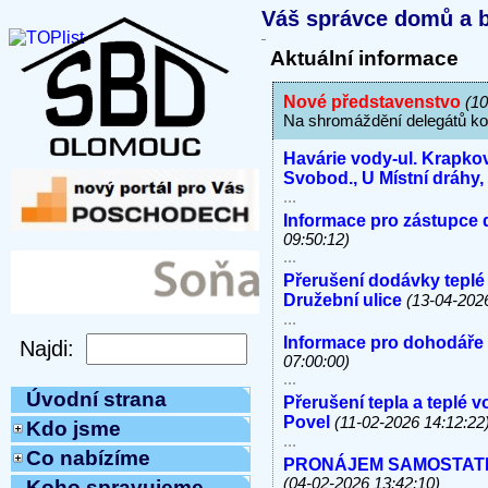
Váš správce domů a b
Aktuální informace
Nové představenstvo
(10
Na shromáždění delegátů ko
Havárie vody-ul. Krapkov
Svobod., U Místní dráhy
...
Informace pro zástupce 
09:50:12)
...
Přerušení dodávky teplé
Družební ulice
(13-04-202
...
Informace pro dohodáře
07:00:00)
...
Úvodní strana
Přerušení tepla a teplé 
Povel
(11-02-2026 14:12:22
Kdo jsme
...
Co nabízíme
PRONÁJEM SAMOSTATNÝC
(04-02-2026 13:42:10)
Koho spravujeme