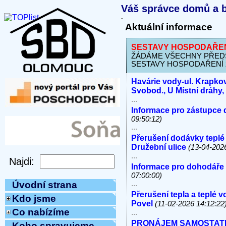
Váš správce domů a b
Aktuální informace
SESTAVY HOSPODAŘENÍ 
ŽÁDÁME VŠECHNY PŘEDSED
SESTAVY HOSPODAŘENÍ za 
Havárie vody-ul. Krapkov
Svobod., U Místní dráhy
...
Informace pro zástupce 
09:50:12)
...
Přerušení dodávky teplé
Družební ulice
(13-04-202
...
Informace pro dohodáře
07:00:00)
...
Úvodní strana
Přerušení tepla a teplé 
Kdo jsme
Povel
(11-02-2026 14:12:22
Co nabízíme
...
PRONÁJEM SAMOSTATNÝC
Koho spravujeme