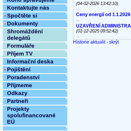
(04-02-2026 13:42:10)
Kontaktujte nás
...
Ceny energií od 1.1.2026
Spočtěte si
...
Dokumenty
UZAVŘENÍ ADMINISTRATI
Shromáždění
(01-12-2025 09:52:42)
...
delegátů
Historie aktualit - skrýt
V úterý 11.11.2025 od 10
Formuláře
linky, e-mail MIMO PROV
...
Příjem TV
Havárie vody
(30-10-2025 
Informační deska
...
Pojištění
ODSTÁVKA PEVNÝCH TE
8.10.2025 OD 9:00h DO c
Poradenství
Vážení klienti, ...
Přijmeme
ZAHÁJENÍ TOPNÉ SEZÓNY
12:54:12)
Odkazy
...
Partneři
Ve středu 10.9.2025 od 11
MIMO PROVOZ
(10-09-202
Projekty
...
spolufinancované
Přijmeme do pracovního 
EÚ
pracovnici/pracovníka t
...