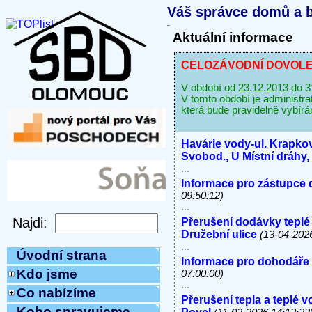
Váš správce domů a b
Aktuální informace
CELOZÁVODNÍ DOVOLENÁ
V období od 23.12.2013 do 
V tomto období je administr
která bude pravidelně vybírá
Havárie vody-ul. Krapkov
Svobod., U Místní dráhy
...
Informace pro zástupce 
09:50:12)
...
Přerušení dodávky teplé
Družební ulice
(13-04-202
...
Úvodní strana
Informace pro dohodáře
Kdo jsme
07:00:00)
...
Co nabízíme
Přerušení tepla a teplé 
Koho spravujeme