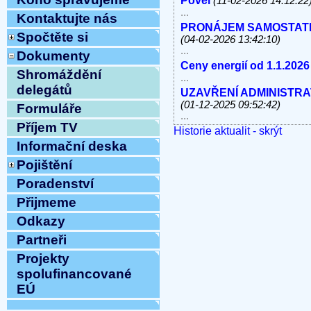
Povel
(11-02-2026 14:12:22
...
Kontaktujte nás
PRONÁJEM SAMOSTATNÝC
Spočtěte si
(04-02-2026 13:42:10)
...
Dokumenty
Ceny energií od 1.1.2026
Shromáždění
...
delegátů
UZAVŘENÍ ADMINISTRATI
(01-12-2025 09:52:42)
Formuláře
...
Příjem TV
Historie aktualit - skrýt
V úterý 11.11.2025 od 10
linky, e-mail MIMO PROV
Informační deska
...
Pojištění
Havárie vody
(30-10-2025 
Poradenství
...
ODSTÁVKA PEVNÝCH TE
Přijmeme
8.10.2025 OD 9:00h DO c
Odkazy
Vážení klienti, ...
ZAHÁJENÍ TOPNÉ SEZÓNY
Partneři
12:54:12)
Projekty
...
spolufinancované
Ve středu 10.9.2025 od 11
MIMO PROVOZ
EÚ
(10-09-202
...