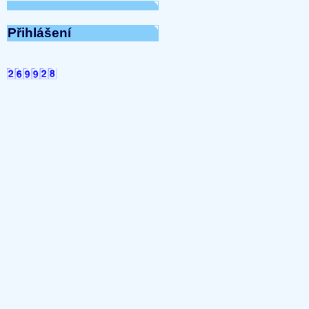
Přijmeme do pracovního 
pracovnici/pracovníka t
...
Přihlášení
UKONČENÍ TOPNÉ SEZONY
2025 07:12:10)
...
SHROMÁŽDĚNÍ DELÁGÁT
...
Společenství vlastníků-
07:16:51)
...
UZAVŘENÍ ADMINISTRAT
10:20:12)
...
Navýšení ceny vodného a
Olomoucko
(31-03-2025 08
...
Ceny energií od 1.1.2025
...
UZAVŘENÍ ADMINISTRATI
(28-11-2024 16:44:20)
...
PRONÁJEM PARKOVACÍCH 
(27-11-2024 00:00:00)