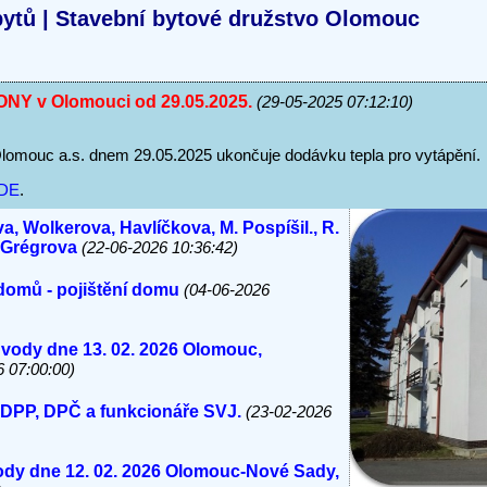
ytů | Stavební bytové družstvo Olomouc
Y v Olomouci od 29.05.2025.
(29-05-2025 07:12:10)
ouc a.s. dnem 29.05.2025 ukončuje dodávku tepla pro vytápění.
DE
.
a, Wolkerova, Havlíčkova, M. Pospíšil., R.
, Grégrova
(22-06-2026 10:36:42)
domů - pojištění domu
(04-06-2026
 vody dne 13. 02. 2026 Olomouc,
6 07:00:00)
 DPP, DPČ a funkcionáře SVJ.
(23-02-2026
vody dne 12. 02. 2026 Olomouc-Nové Sady,