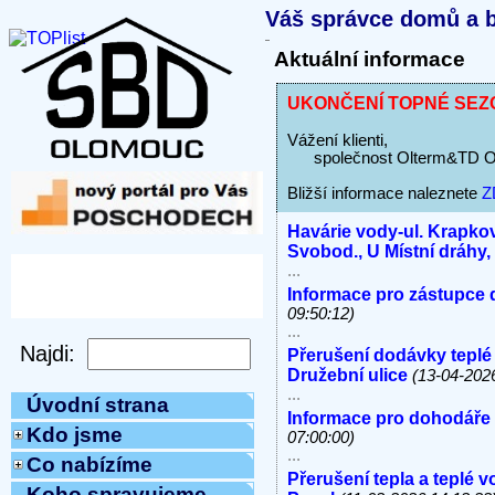
Váš správce domů a b
Aktuální informace
UKONČENÍ TOPNÉ SEZON
Vážení klienti,
společnost Olterm&TD Olom
Bližší informace naleznete
Z
Havárie vody-ul. Krapkov
Svobod., U Místní dráhy
...
Informace pro zástupce 
09:50:12)
...
Přerušení dodávky teplé
Družební ulice
(13-04-202
...
Úvodní strana
Informace pro dohodáře
Kdo jsme
07:00:00)
...
Co nabízíme
Přerušení tepla a teplé 
Koho spravujeme