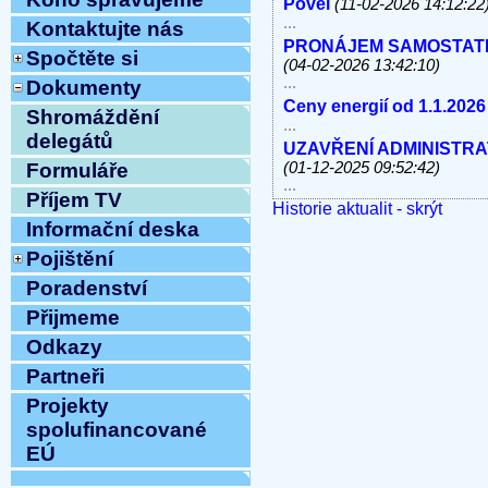
Povel
(11-02-2026 14:12:22
...
Kontaktujte nás
PRONÁJEM SAMOSTATNÝC
Spočtěte si
(04-02-2026 13:42:10)
...
Dokumenty
Ceny energií od 1.1.2026
Shromáždění
...
delegátů
UZAVŘENÍ ADMINISTRATI
(01-12-2025 09:52:42)
Formuláře
...
Příjem TV
Historie aktualit - skrýt
V úterý 11.11.2025 od 10
Informační deska
linky, e-mail MIMO PROV
...
Pojištění
Havárie vody
(30-10-2025 
Poradenství
...
ODSTÁVKA PEVNÝCH TE
Přijmeme
8.10.2025 OD 9:00h DO c
Odkazy
Vážení klienti, ...
Partneři
ZAHÁJENÍ TOPNÉ SEZÓNY
12:54:12)
Projekty
...
spolufinancované
Ve středu 10.9.2025 od 11
EÚ
MIMO PROVOZ
(10-09-202
...