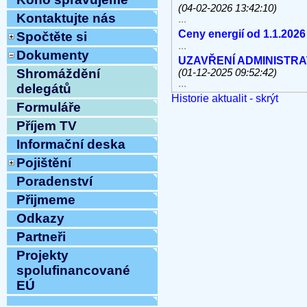
(04-02-2026 13:42:10)
Kontaktujte nás
...
Ceny energií od 1.1.2026
Spočtěte si
...
Dokumenty
UZAVŘENÍ ADMINISTRATI
Shromáždění
(01-12-2025 09:52:42)
...
delegátů
Historie aktualit - skrýt
V úterý 11.11.2025 od 10
Formuláře
linky, e-mail MIMO PROV
...
Příjem TV
Havárie vody
(30-10-2025 
Informační deska
...
Pojištění
ODSTÁVKA PEVNÝCH TE
8.10.2025 OD 9:00h DO c
Poradenství
Vážení klienti, ...
Přijmeme
ZAHÁJENÍ TOPNÉ SEZÓNY
12:54:12)
Odkazy
...
Partneři
Ve středu 10.9.2025 od 11
MIMO PROVOZ
(10-09-202
Projekty
...
spolufinancované
Přijmeme do pracovního 
EÚ
pracovnici/pracovníka t
...