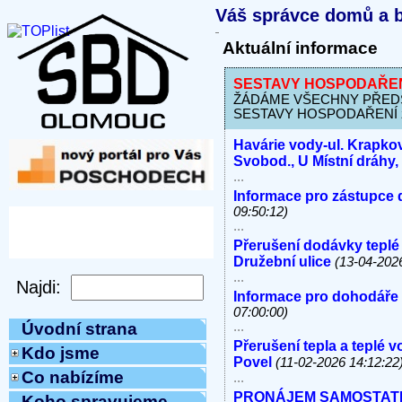
Váš správce domů a b
Aktuální informace
SESTAVY HOSPODAŘENÍ 
ŽÁDÁME VŠECHNY PŘEDSED
SESTAVY HOSPODAŘENÍ za 
Havárie vody-ul. Krapkov
Svobod., U Místní dráhy
...
Informace pro zástupce 
09:50:12)
...
Přerušení dodávky teplé
Družební ulice
(13-04-202
...
Informace pro dohodáře
07:00:00)
...
Úvodní strana
Přerušení tepla a teplé 
Kdo jsme
Povel
(11-02-2026 14:12:22
Co nabízíme
...
PRONÁJEM SAMOSTATNÝC
Koho spravujeme