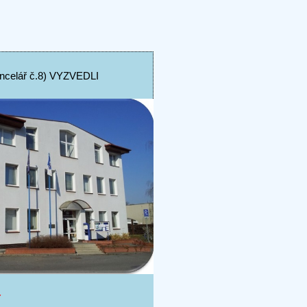
elář č.8) VYZVEDLI
Y