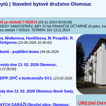
ytů | Stavební bytové družstvo Olomouc
za období 7-9/2014
(03-11-2014 00:00:00)
Y SAMOSPRÁV, ABY SI NA FINANČNÍ ÚČTÁRNĚ (II.patro, kanc
období 7-9/2014. TERMÍN: DO 13.11.2014
a, Wolkerova, Havlíčkova, M. Pospíšil., R.
, Grégrova
(22-06-2026 10:36:42)
domů - pojištění domu
(04-06-2026
 vody dne 13. 02. 2026 Olomouc,
6 07:00:00)
 DPP, DPČ a funkcionáře SVJ.
(23-02-2026
vody dne 12. 02. 2026 Olomouc-Nové Sady,
)
ÚŘEDNÍ DN
H GARÁŽÍ-Okružní ulice, Olomouc.