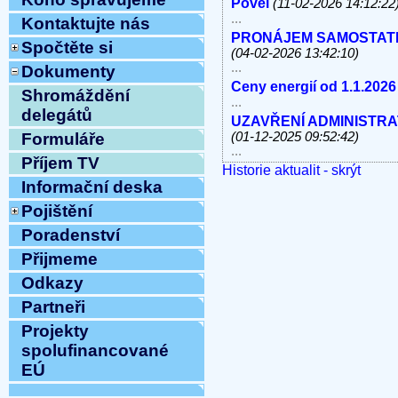
Povel
(11-02-2026 14:12:22
...
Kontaktujte nás
PRONÁJEM SAMOSTATNÝC
Spočtěte si
(04-02-2026 13:42:10)
...
Dokumenty
Ceny energií od 1.1.2026
Shromáždění
...
delegátů
UZAVŘENÍ ADMINISTRATI
(01-12-2025 09:52:42)
Formuláře
...
Příjem TV
Historie aktualit - skrýt
V úterý 11.11.2025 od 10
Informační deska
linky, e-mail MIMO PROV
...
Pojištění
Havárie vody
(30-10-2025 
Poradenství
...
ODSTÁVKA PEVNÝCH TE
Přijmeme
8.10.2025 OD 9:00h DO c
Odkazy
Vážení klienti, ...
Partneři
ZAHÁJENÍ TOPNÉ SEZÓNY
12:54:12)
Projekty
...
spolufinancované
Ve středu 10.9.2025 od 11
EÚ
MIMO PROVOZ
(10-09-202
...