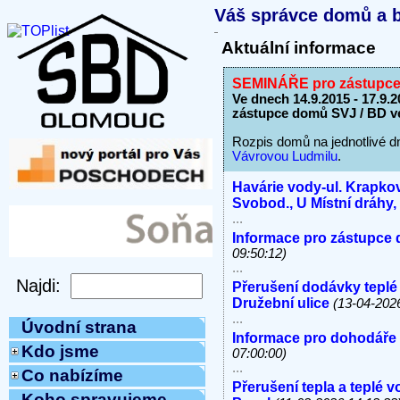
Váš správce domů a b
Aktuální informace
SEMINÁŘE pro zástupce 
Ve dnech 14.9.2015 - 17.9
zástupce domů SVJ / BD v
Rozpis domů na jednotlivé d
Vávrovou Ludmilu
.
Havárie vody-ul. Krapkov
Svobod., U Místní dráhy
...
Informace pro zástupce 
09:50:12)
...
Přerušení dodávky teplé
Družební ulice
(13-04-202
...
Úvodní strana
Informace pro dohodáře
Kdo jsme
07:00:00)
...
Co nabízíme
Přerušení tepla a teplé 
Koho spravujeme