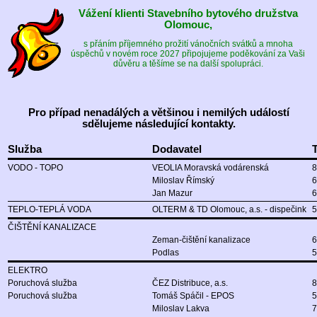
Vážení klienti Stavebního bytového družstva
Olomouc,
s přáním příjemného prožití vánočních svátků a mnoha
úspěchů v novém roce 2027 připojujeme poděkování za Vaši
důvěru a těšíme se na další spolupráci.
Pro případ nenadálých a většinou i nemilých událostí
sdělujeme následující kontakty.
Služba
Dodavatel
VODO - TOPO
VEOLIA Moravská vodárenská
8
Miloslav Římský
6
Jan Mazur
6
TEPLO-TEPLÁ VODA
OLTERM & TD Olomouc, a.s. - dispečink
5
ČIŠTĚNÍ KANALIZACE
Zeman-čištění kanalizace
6
Podlas
5
ELEKTRO
Poruchová služba
ČEZ Distribuce, a.s.
8
Poruchová služba
Tomáš Spáčil - EPOS
5
Miloslav Lakva
7