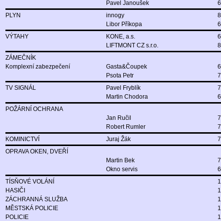
Pavel Janoušek
6
PLYN
innogy
8
Libor Příkopa
6
VÝTAHY
KONE, a.s.
6
LIFTMONT CZ s.r.o.
8
ZÁMEČNÍK
Komplexní zabezpečení
Gasta&Čoupek
6
Psota Petr
7
TV SIGNÁL
Pavel Fryblík
7
Martin Chodora
6
POŽÁRNÍ OCHRANA
Jan Ručil
7
Robert Rumler
7
KOMINICTVÍ
Juraj Žák
7
OPRAVA OKEN, DVEŘÍ
Martin Bek
7
Okno servis
6
TÍSŇOVÉ VOLÁNÍ
1
HASIČI
1
ZÁCHRANNÁ SLUŽBA
1
MĚSTSKÁ POLICIE
1
POLICIE
1