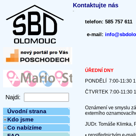
Kontaktujte nás
telefon:
585 757 611
e-mail:
info@sbdol
ÚŘEDNÍ DNY
PONDĚLÍ 7:00-11:30 1
ČTVRTEK 7:00-11:30 1
Oznámení ve smyslu zák
Úvodní strana
externího oznamovacího 
Kdo jsme
JUDr. Tomáše Klimka, P
Co nabízíme
• prostřednictvím e-mai
FAQ