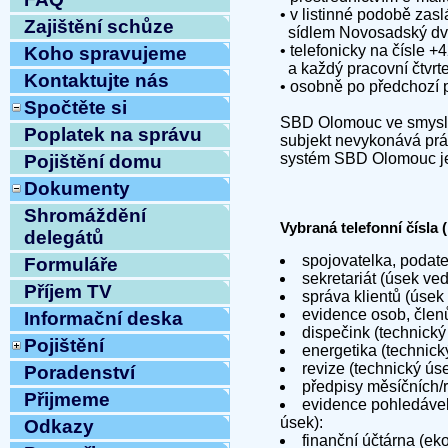
• v listinné podobě za
Zajištění schůze
sídlem Novosadský dvů
• telefonicky na čísle 
Koho spravujeme
a každý pracovní čtvrt
Kontaktujte nás
• osobně po předchozí 
Spočtěte si
SBD Olomouc ve smyslu 
Poplatek na správu
subjekt nevykonává prác
systém SBD Olomouc je 
Pojištění domu
Dokumenty
Shromáždění
Vybraná telefonní čísla
delegátů
spojovatelka, podat
Formuláře
sekretariát (úsek ve
Příjem TV
správa klientů (úsek
evidence osob, člen
Informační deska
dispečink (technický
Pojištění
energetika (technick
revize (technický ús
Poradenství
předpisy měsíčních/
Přijmeme
evidence pohledávek
úsek):
Odkazy
finanční účtárna (e