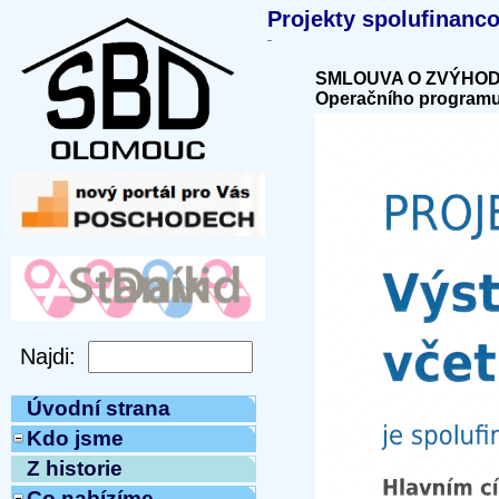
Projekty spolufinanc
SMLOUVA O ZVÝHODNĚ
Operačního programu 
Úvodní strana
Kdo jsme
Z historie
Co nabízíme