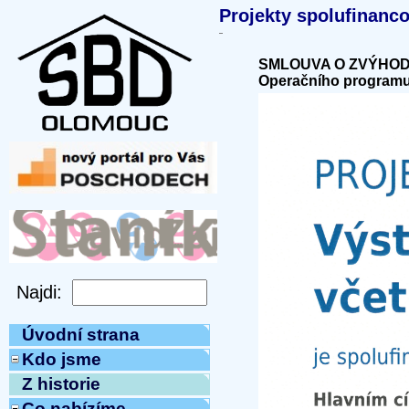
Projekty spolufinanc
SMLOUVA O ZVÝHODNĚ
Operačního programu 
Úvodní strana
Kdo jsme
Z historie
Co nabízíme