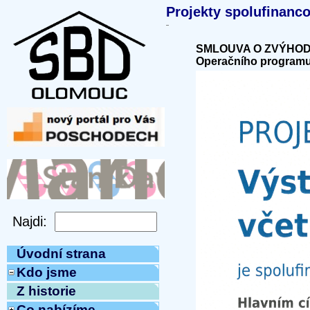
Projekty spolufinanc
SMLOUVA O ZVÝHODNĚ
Operačního programu 
Úvodní strana
Kdo jsme
Z historie
Co nabízíme