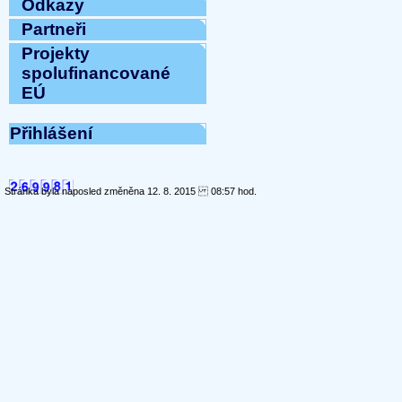
Odkazy
Partneři
Projekty
spolufinancované
EÚ
Přihlášení
Stránka byla naposled změněna 12. 8. 2015 08:57 hod.