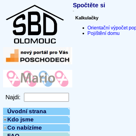
Spočtěte si
Kalkulačky
Orientační výpočet po
Pojištění domu
Úvodní strana
Kdo jsme
Co nabízíme
FAQ