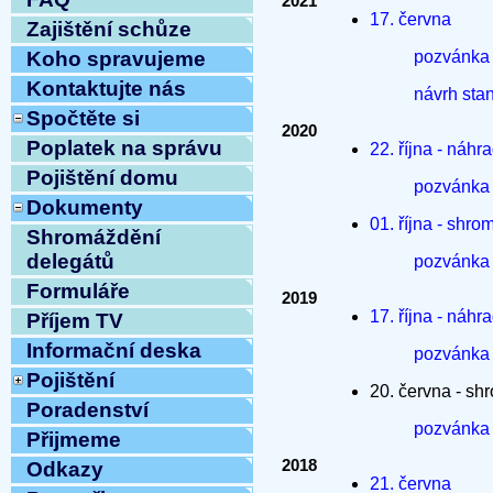
2021
17. června
Zajištění schůze
pozvánk
Koho spravujeme
Kontaktujte nás
návrh sta
Spočtěte si
2020
Poplatek na správu
22. října - náhr
Pojištění domu
pozvánk
Dokumenty
01. října - shr
Shromáždění
delegátů
pozvánk
Formuláře
2019
17. října - náhr
Příjem TV
Informační deska
pozvánk
Pojištění
20. června - s
Poradenství
pozvánk
Přijmeme
2018
Odkazy
21. června