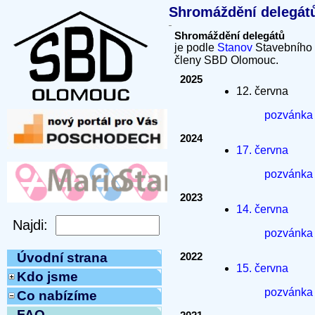
Shromáždění delegát
Shromáždění delegátů
je podle
Stanov
Stavebního 
členy SBD Olomouc.
2025
12. června
pozvánk
2024
17. června
pozvánk
2023
14. června
pozvánk
Úvodní strana
2022
15. června
Kdo jsme
pozvánk
Co nabízíme
FAQ