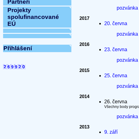
Partneři
pozvánk
Projekty
spolufinancované
2017
EÚ
20. června
pozvánk
2016
Přihlášení
23. června
pozvánk
2015
25. června
pozvánk
2014
26. června
Všechny body progr
pozvánk
2013
9. září