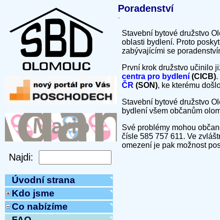
Poradenství
Stavební bytové družstvo Ol
oblasti bydlení. Proto posk
zabývajícími se poradenstvím
První krok družstvo učinilo 
centra pro bydlení
(CICB)
.
ČR
(SON)
, ke kterému došlo
Stavební bytové družstvo Olo
bydlení všem občanům olom
Své problémy mohou občané 
čísle 585 757 611. Ve zvláš
omezení je pak možnost posl
Úvodní strana
Kdo jsme
Co nabízíme
FAQ