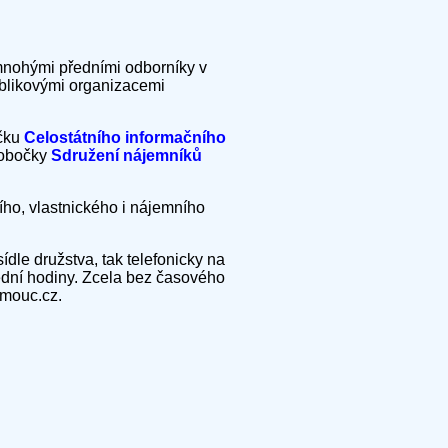
 mnohými předními odborníky v
ublikovými organizacemi
očku
Celostátního informačního
pobočky
Sdružení nájemníků
ního, vlastnického i nájemního
ídle družstva, tak telefonicky na
ední hodiny. Zcela bez časového
omouc.cz.