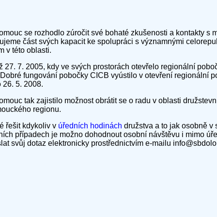
omouc se rozhodlo zúročit své bohaté zkušenosti a kontakty s
ytujeme část svých kapacit ke spolupráci s významnými celorep
 v této oblasti.
již 27. 7. 2005, kdy ve svých prostorách otevřelo regionální pob
 Dobré fungování pobočky CICB vyústilo v otevření regionální 
 26. 5. 2008.
mouc tak zajistilo možnost obrátit se o radu v oblasti družstev
ouckého regionu.
řešit kdykoliv v
úředních hodinách
družstva a to jak osobně v s
tních případech je možno dohodnout osobní návštěvu i mimo úř
at svůj dotaz elektronicky prostřednictvím e-mailu info@sbdol