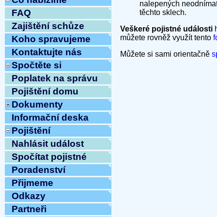
nalepených neodnímate
FAQ
těchto sklech.
Zajištění schůze
Veškeré pojistné události
h
můžete rovněž využít tento
f
Koho spravujeme
Kontaktujte nás
Můžete si sami orientačně
s
Spočtěte si
Poplatek na správu
Pojištění domu
Dokumenty
Informační deska
Pojištění
Nahlásit událost
Spočítat pojistné
Poradenství
Přijmeme
Odkazy
Partneři