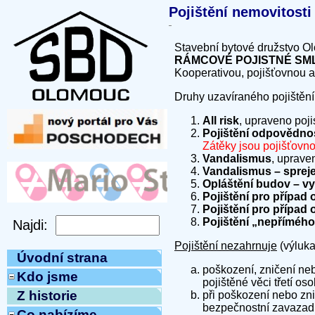
Pojištění nemovitosti
Stavební bytové družstvo Ol
RÁMCOVÉ POJISTNÉ S
Kooperativou, pojišťovnou a
Druhy uzavíraného pojištění
All risk
, upraveno poj
Pojištění odpovědnos
Zátěky jsou pojišťovn
Vandalismus
, uprave
Vandalismus – spreje
Opláštění budov – vy
Pojištění pro případ 
Pojištění pro případ
Pojištění „nepřímého
Pojištění nezahrnuje
(výluka 
Úvodní strana
poškození, zničení ne
Kdo jsme
pojištěné věci třetí os
Z historie
při poškození nebo zni
bezpečnostní zavazadl
Co nabízíme