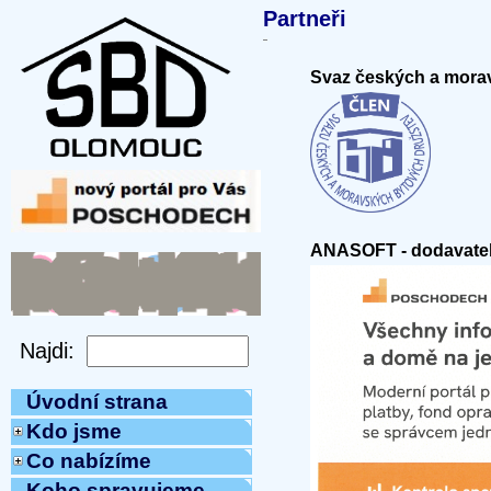
Partneři
Svaz českých a mora
ANASOFT - dodavatel
Úvodní strana
Kdo jsme
Co nabízíme
Koho spravujeme