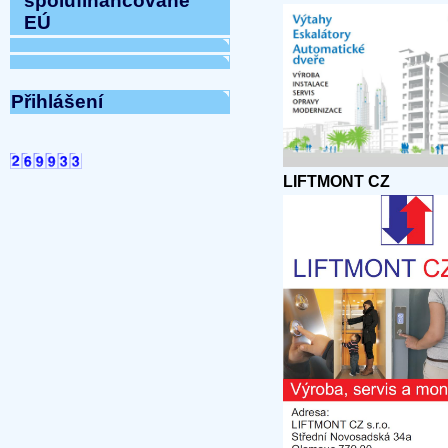
spolufinancované
EÚ
Přihlášení
LIFTMONT CZ