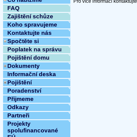
Pro více informací kontaktuj
FAQ
Zajištění schůze
Koho spravujeme
Kontaktujte nás
Spočtěte si
Poplatek na správu
Pojištění domu
Dokumenty
Informační deska
Pojištění
Poradenství
Přijmeme
Odkazy
Partneři
Projekty
spolufinancované