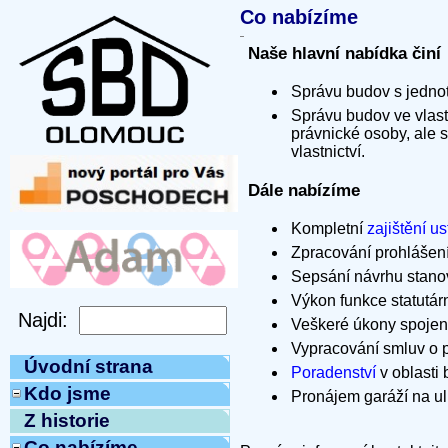
Co nabízíme
Naše hlavní nabídka činí
Správu budov s jednotk
Správu budov ve vlastn
právnické osoby, ale 
vlastnictví.
Dále nabízíme
Kompletní
zajištění u
Zpracování prohlášení
Sepsání návrhu stanov 
Výkon funkce statutárn
Veškeré úkony spojené
Vypracování smluv o p
Úvodní strana
Poradenství
v oblasti 
Kdo jsme
Pronájem garáží na uli
Z historie
Co nabízíme