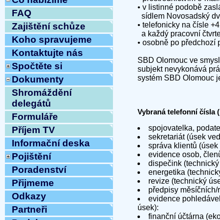
• v listinné podobě za
FAQ
sídlem Novosadský dvů
• telefonicky na čísle 
Zajištění schůze
a každý pracovní čtvrt
Koho spravujeme
• osobně po předchozí 
Kontaktujte nás
SBD Olomouc ve smyslu 
Spočtěte si
subjekt nevykonává prác
systém SBD Olomouc je 
Dokumenty
Shromáždění
delegátů
Vybraná telefonní čísla
Formuláře
spojovatelka, podat
Příjem TV
sekretariát (úsek ve
Informační deska
správa klientů (úsek
evidence osob, člen
Pojištění
dispečink (technický
Poradenství
energetika (technick
revize (technický ús
Přijmeme
předpisy měsíčních/
Odkazy
evidence pohledávek
úsek):
Partneři
finanční účtárna (e