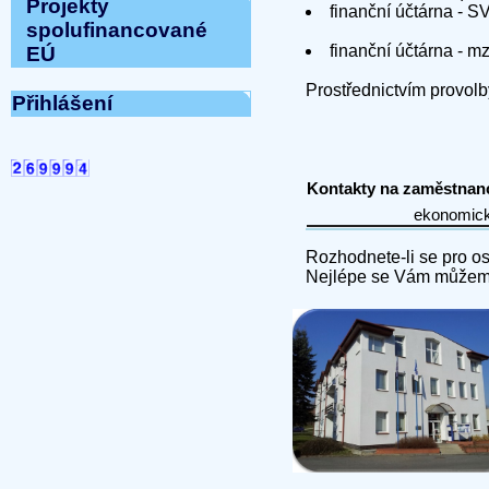
Projekty
finanční účtárna - 
spolufinancované
finanční účtárna - 
EÚ
Prostřednictvím provol
Přihlášení
Kontakty na zaměstnanc
Rozhodnete-li se pro osob
Nejlépe se Vám můžeme