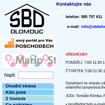
Kontaktujte nás
telefon:
585 757 611
e-mail:
info@sbdol
ÚŘEDNÍ DNY
PONDĚLÍ 7:00-11:30 1
ČTVRTEK 7:00-11:30 1
Oznámení ve smyslu zák
Úvodní strana
externího oznamovacího 
Kdo jsme
JUDr. Tomáše Klimka, P
Z historie
• prostřednictvím e-mai
Co nabízíme