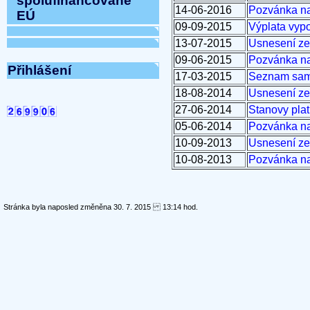
spolufinancované
14-06-2016
Pozvánka na
EÚ
09-09-2015
Výplata vypo
13-07-2015
Usnesení ze
09-06-2015
Pozvánka na
Přihlášení
17-03-2015
Seznam samo
18-08-2014
Usnesení ze
27-06-2014
Stanovy pla
05-06-2014
Pozvánka na
10-09-2013
Usnesení ze
10-08-2013
Pozvánka na
Stránka byla naposled změněna 30. 7. 2015 13:14 hod.