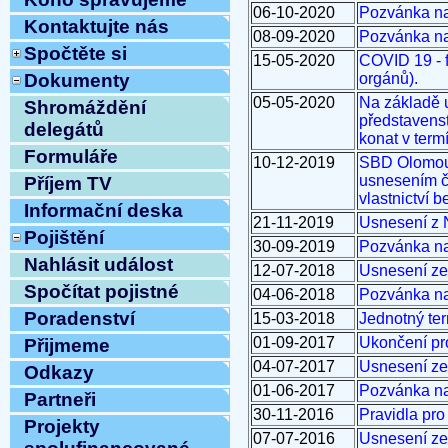
06-10-2020
Pozvánka na
Kontaktujte nás
08-09-2020
Pozvánka na
Spočtěte si
15-05-2020
COVID 19 - 
orgánů).
Dokumenty
05-05-2020
Na základě 
Shromáždění
představens
delegátů
konat v term
Formuláře
10-12-2019
SBD Olomouc
usnesením č
Příjem TV
vlastnictví 
Informační deska
21-11-2019
Usnesení z 
Pojištění
30-09-2019
Pozvánka na
Nahlásit událost
12-07-2018
Usnesení ze
Spočítat pojistné
04-06-2018
Pozvánka na
Poradenství
15-03-2018
Jednotný ter
01-09-2017
Ukončení pr
Přijmeme
04-07-2017
Usnesení ze
Odkazy
01-06-2017
Pozvánka na
Partneři
30-11-2016
Pravidla pro
Projekty
07-07-2016
Usnesení ze