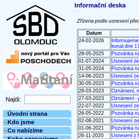
Informační deska
Zřízena podle usnesení pře
Datum
24-02-2026
Informujeme
konat dne 17
28-05-2025
Pozvánka na
01-07-2024
Usnesení ze
31-05-2024
Pozvánka na
14-06-2023
Usnesení ze
30-05-2023
Pozvánka na
28-03-2023
Oznámení, n
27-03-2023
Oznámení - 
22-07-2022
Usnesení ze
26-05-2022
Pozvánka na
Úvodní strana
02-08-2021
Usnesení ze
Kdo jsme
01-06-2021
Pozvánka na
Co nabízíme
26-11-2020
Usnesení z 
Koho spravujeme