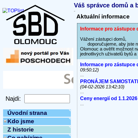
Váš správce domů a b
Aktuální informace
Informace pro zástupce 
Vážení zástupci domů,
doporučujeme, aby jste na s
Olomouc a ověřit možnost na
jednotlivých uživatelů bytů 
Informace pro zástupce 
09:50:12)
...
PRONÁJEM SAMOSTATNÝC
(04-02-2026 13:42:10)
...
Ceny energií od 1.1.2026
...
Úvodní strana
Kdo jsme
Z historie
Co nabízíme