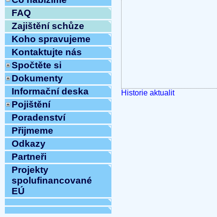
FAQ
Zajištění schůze
Koho spravujeme
Kontaktujte nás
Spočtěte si
Dokumenty
Informační deska
Historie aktualit
Pojištění
Poradenství
Přijmeme
Odkazy
Partneři
Projekty
spolufinancované
EÚ