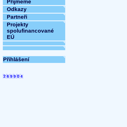
Přijmeme
Odkazy
Partneři
Projekty
spolufinancované
EÚ
Přihlášení