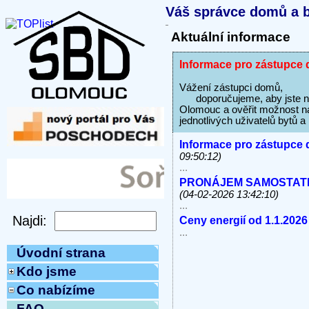
Váš správce domů a b
Aktuální informace
Informace pro zástupce 
Vážení zástupci domů,
doporučujeme, aby jste na s
Olomouc a ověřit možnost na
jednotlivých uživatelů bytů 
Informace pro zástupce 
09:50:12)
...
PRONÁJEM SAMOSTATNÝC
(04-02-2026 13:42:10)
...
Ceny energií od 1.1.2026
...
Úvodní strana
Kdo jsme
Co nabízíme
FAQ