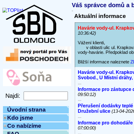
Váš správce domů a b
Aktuální informace
Havárie vody-ul. Krapkov
10:36:42)
Vážení klienti,
v oblasti ulic ul. Krapkova
vody-havárie. Předpoklad ob
Bližší informace naleznete
Z
Havárie vody-ul. Krapkov
Svobod., U Místní dráhy
...
Informace pro zástupce 
09:50:12)
...
Přerušení dodávky teplé
Úvodní strana
Družební ulice
(13-04-202
...
Kdo jsme
Informace pro dohodáře
Co nabízíme
07:00:00)
...
FAQ