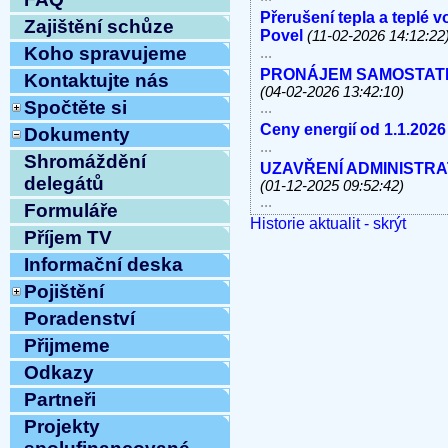
Přerušení tepla a teplé 
Zajištění schůze
Povel
(11-02-2026 14:12:22
Koho spravujeme
...
PRONÁJEM SAMOSTATNÝC
Kontaktujte nás
(04-02-2026 13:42:10)
Spočtěte si
...
Ceny energií od 1.1.2026
Dokumenty
...
Shromáždění
UZAVŘENÍ ADMINISTRATI
delegátů
(01-12-2025 09:52:42)
...
Formuláře
Historie aktualit - skrýt
V úterý 11.11.2025 od 10
Příjem TV
linky, e-mail MIMO PROV
...
Informační deska
Havárie vody
(30-10-2025 
Pojištění
...
Poradenství
ODSTÁVKA PEVNÝCH TE
8.10.2025 OD 9:00h DO c
Přijmeme
Vážení klienti, ...
Odkazy
ZAHÁJENÍ TOPNÉ SEZÓNY
12:54:12)
Partneři
...
Projekty
Ve středu 10.9.2025 od 11