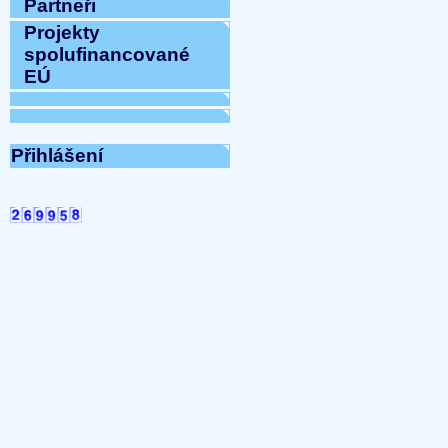
Partneři
Přijmeme do pracovního 
pracovnici/pracovníka t
Projekty
...
spolufinancované
UKONČENÍ TOPNÉ SEZONY
EÚ
2025 07:12:10)
...
SHROMÁŽDĚNÍ DELÁGÁT
...
Přihlášení
Společenství vlastníků-
07:16:51)
...
UZAVŘENÍ ADMINISTRAT
10:20:12)
...
Navýšení ceny vodného a
Olomoucko
(31-03-2025 08
...
Ceny energií od 1.1.2025
...
UZAVŘENÍ ADMINISTRATI
(28-11-2024 16:44:20)
...
PRONÁJEM PARKOVACÍCH 
(27-11-2024 00:00:00)