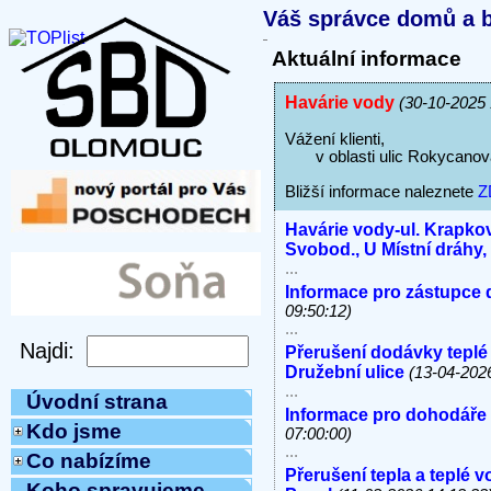
Váš správce domů a b
Aktuální informace
Havárie vody
(30-10-2025 
Vážení klienti,
v oblasti ulic Rokycanova,
Bližší informace naleznete
Z
Havárie vody-ul. Krapkov
Svobod., U Místní dráhy
...
Informace pro zástupce 
09:50:12)
...
Přerušení dodávky teplé
Družební ulice
(13-04-202
...
Úvodní strana
Informace pro dohodáře
Kdo jsme
07:00:00)
...
Co nabízíme
Přerušení tepla a teplé 
Koho spravujeme