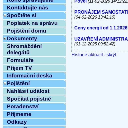
Povel
(11-02-2026 14:12:22
...
Kontaktujte nás
PRONÁJEM SAMOSTATNÝC
Spočtěte si
(04-02-2026 13:42:10)
...
Poplatek na správu
Ceny energií od 1.1.2026
Pojištění domu
...
Dokumenty
UZAVŘENÍ ADMINISTRATI
(01-12-2025 09:52:42)
Shromáždění
...
delegátů
Historie aktualit - skrýt
V úterý 11.11.2025 od 10
Formuláře
linky, e-mail MIMO PROV
...
Příjem TV
Havárie vody
(30-10-2025 
Informační deska
...
ODSTÁVKA PEVNÝCH TE
Pojištění
8.10.2025 OD 9:00h DO c
Nahlásit událost
Vážení klienti, ...
Spočítat pojistné
ZAHÁJENÍ TOPNÉ SEZÓNY
12:54:12)
Poradenství
...
Přijmeme
Ve středu 10.9.2025 od 11
MIMO PROVOZ
(10-09-202
Odkazy
...