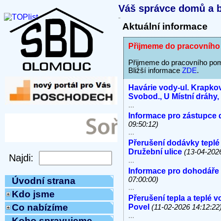
Váš správce domů a b
Aktuální informace
Přijmeme do pracovního
Přijmeme do pracovního pom
Bližší informace
ZDE
.
Havárie vody-ul. Krapkov
Svobod., U Místní dráhy
...
Informace pro zástupce 
09:50:12)
...
Přerušení dodávky teplé
Družební ulice
(13-04-202
...
Informace pro dohodáře
07:00:00)
Úvodní strana
...
Kdo jsme
Přerušení tepla a teplé 
Co nabízíme
Povel
(11-02-2026 14:12:22
...
Koho spravujeme