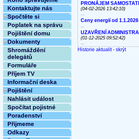
PRONÁJEM SAMOSTATNÝC
Kontaktujte nás
(04-02-2026 13:42:10)
...
Spočtěte si
Ceny energií od 1.1.2026
Poplatek na správu
...
UZAVŘENÍ ADMINISTRATI
Pojištění domu
(01-12-2025 09:52:42)
Dokumenty
...
Historie aktualit - skrýt
V úterý 11.11.2025 od 10
Shromáždění
linky, e-mail MIMO PROV
delegátů
...
Formuláře
Havárie vody
(30-10-2025 
...
Příjem TV
ODSTÁVKA PEVNÝCH TE
Informační deska
8.10.2025 OD 9:00h DO c
Pojištění
Vážení klienti, ...
ZAHÁJENÍ TOPNÉ SEZÓNY
Nahlásit událost
12:54:12)
Spočítat pojistné
...
Ve středu 10.9.2025 od 11
Poradenství
MIMO PROVOZ
(10-09-202
Přijmeme
...
Přijmeme do pracovního 
Odkazy
pracovnici/pracovníka t