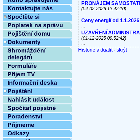
PRONÁJEM SAMOSTATNÝC
Kontaktujte nás
(04-02-2026 13:42:10)
...
Spočtěte si
Ceny energií od 1.1.2026
Poplatek na správu
...
UZAVŘENÍ ADMINISTRATI
Pojištění domu
(01-12-2025 09:52:42)
Dokumenty
...
Historie aktualit - skrýt
V úterý 11.11.2025 od 10
Shromáždění
linky, e-mail MIMO PROV
delegátů
...
Formuláře
Havárie vody
(30-10-2025 
...
Příjem TV
ODSTÁVKA PEVNÝCH TE
Informační deska
8.10.2025 OD 9:00h DO c
Pojištění
Vážení klienti, ...
ZAHÁJENÍ TOPNÉ SEZÓNY
Nahlásit událost
12:54:12)
Spočítat pojistné
...
Ve středu 10.9.2025 od 11
Poradenství
MIMO PROVOZ
(10-09-202
Přijmeme
...
Přijmeme do pracovního 
Odkazy
pracovnici/pracovníka t