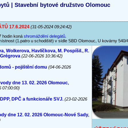
ytů | Stavební bytové družstvo Olomouc
Ů 17.6.2024
(31-05-2024 09:24:42)
7 hodin koná
shromáždění delegátů
.
ístnost (1.patro u schodiště) v sídle SBD Olomouc, U kovárny 540/
a, Wolkerova, Havlíčkova, M. Pospíšil., R.
, Grégrova
(22-06-2026 10:36:42)
domů - pojištění domu
(04-06-2026
 vody dne 13. 02. 2026 Olomouc,
6 07:00:00)
 DPP, DPČ a funkcionáře SVJ.
(23-02-2026
vody dne 12. 02. 2026 Olomouc-Nové Sady,
)