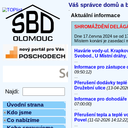
Váš správce domů a b
Aktuální informace
SHROMÁŽDĚNÍ DELÁGÁT
Dne 17.června 2024 se od 1
Místem konání je zasedací m
Havárie vody-ul. Krapkov
Svobod., U Místní dráhy
...
Informace pro zástupce 
09:50:12)
...
Přerušení dodávky teplé
Družební ulice
(13-04-202
...
Informace pro dohodáře
07:00:00)
Úvodní strana
...
Kdo jsme
Přerušení tepla a teplé 
Co nabízíme
Povel
(11-02-2026 14:12:22
...
Koho spravujeme