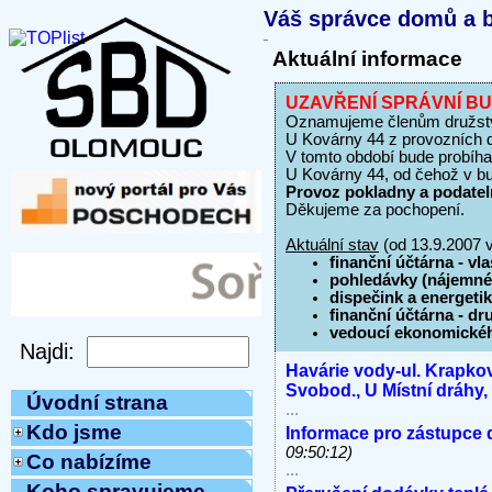
Váš správce domů a b
Aktuální informace
UZAVŘENÍ SPRÁVNÍ BUD
Oznamujeme členům družstv
U Kovárny 44 z provozních
V tomto období bude probíha
U Kovárny 44, od čehož v b
Provoz pokladny a podate
Děkujeme za pochopení.
Aktuální stav
(od 13.9.2007 v
finanční účtárna - vla
pohledávky (nájemné
dispečink a energeti
finanční účtárna - dr
vedoucí ekonomické
Havárie vody-ul. Krapkov
Svobod., U Místní dráhy
Úvodní strana
...
Kdo jsme
Informace pro zástupce 
09:50:12)
Co nabízíme
...
Koho spravujeme