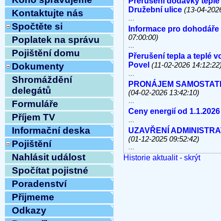
Přerušení dodávky teplé
Družební ulice
(13-04-202
Kontaktujte nás
...
Spočtěte si
Informace pro dohodáře
07:00:00)
Poplatek na správu
...
Pojištění domu
Přerušení tepla a teplé 
Povel
(11-02-2026 14:12:22
Dokumenty
...
Shromáždění
PRONÁJEM SAMOSTATNÝC
delegátů
(04-02-2026 13:42:10)
...
Formuláře
Ceny energií od 1.1.2026
Příjem TV
...
Informační deska
UZAVŘENÍ ADMINISTRATI
(01-12-2025 09:52:42)
Pojištění
...
Nahlásit událost
Historie aktualit - skrýt
V úterý 11.11.2025 od 10
linky, e-mail MIMO PROV
Spočítat pojistné
...
Poradenství
Havárie vody
(30-10-2025 
...
Přijmeme
ODSTÁVKA PEVNÝCH TE
Odkazy
8.10.2025 OD 9:00h DO c