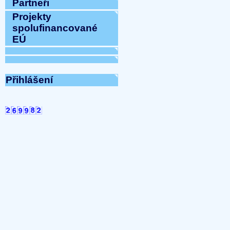
Partneři
Přijmeme do pracovního 
pracovnici/pracovníka t
Projekty
...
spolufinancované
UKONČENÍ TOPNÉ SEZONY
EÚ
2025 07:12:10)
...
SHROMÁŽDĚNÍ DELÁGÁT
...
Přihlášení
Společenství vlastníků-
07:16:51)
...
UZAVŘENÍ ADMINISTRAT
10:20:12)
...
Navýšení ceny vodného a
Olomoucko
(31-03-2025 08
...
Ceny energií od 1.1.2025
...
UZAVŘENÍ ADMINISTRATI
(28-11-2024 16:44:20)
...
PRONÁJEM PARKOVACÍCH 
(27-11-2024 00:00:00)