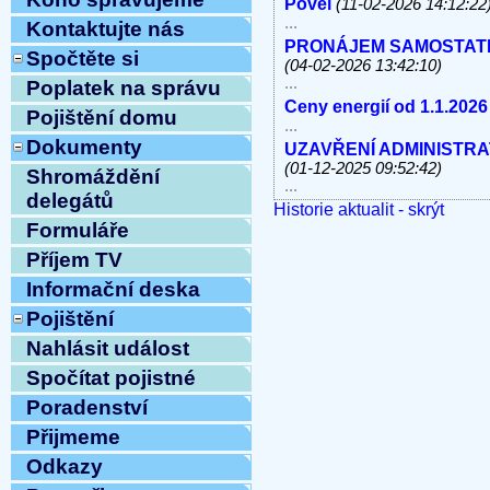
Povel
(11-02-2026 14:12:22
...
Kontaktujte nás
PRONÁJEM SAMOSTATNÝC
Spočtěte si
(04-02-2026 13:42:10)
...
Poplatek na správu
Ceny energií od 1.1.2026
Pojištění domu
...
Dokumenty
UZAVŘENÍ ADMINISTRATI
(01-12-2025 09:52:42)
Shromáždění
...
delegátů
Historie aktualit - skrýt
V úterý 11.11.2025 od 10
Formuláře
linky, e-mail MIMO PROV
...
Příjem TV
Havárie vody
(30-10-2025 
Informační deska
...
ODSTÁVKA PEVNÝCH TE
Pojištění
8.10.2025 OD 9:00h DO c
Nahlásit událost
Vážení klienti, ...
Spočítat pojistné
ZAHÁJENÍ TOPNÉ SEZÓNY
12:54:12)
Poradenství
...
Přijmeme
Ve středu 10.9.2025 od 11
MIMO PROVOZ
(10-09-202
Odkazy
...