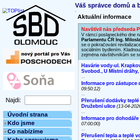
Váš správce domů a b
Aktuální informace
Navštívil nás předseda
V rámci poslaneckého dne n
Parlamentu ČR Ing. Milosl
se o pokračování revitaliz
sociálním bydlením. Kladno
zejména návštěvníkům se sn
Havárie vody-ul. Krapkov
Svobod., U Místní dráhy
...
Informace pro zástupce 
09:50:12)
...
Přerušení dodávky teplé
Družební ulice
(13-04-202
...
Úvodní strana
Informace pro dohodáře
Kdo jsme
07:00:00)
...
Co nabízíme
Přerušení tepla a teplé 
Koho spravujeme