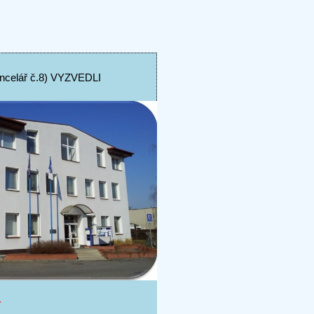
elář č.8) VYZVEDLI
Y