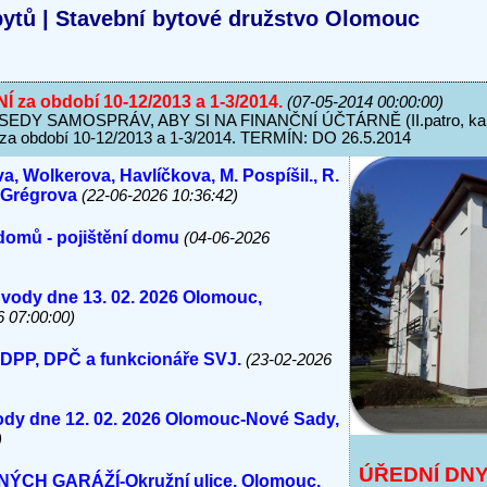
ytů | Stavební bytové družstvo Olomouc
a období 10-12/2013 a 1-3/2014.
(07-05-2014 00:00:00)
Y SAMOSPRÁV, ABY SI NA FINANČNÍ ÚČTÁRNĚ (II.patro, kanc
bdobí 10-12/2013 a 1-3/2014. TERMÍN: DO 26.5.2014
a, Wolkerova, Havlíčkova, M. Pospíšil., R.
, Grégrova
(22-06-2026 10:36:42)
domů - pojištění domu
(04-06-2026
 vody dne 13. 02. 2026 Olomouc,
6 07:00:00)
 DPP, DPČ a funkcionáře SVJ.
(23-02-2026
vody dne 12. 02. 2026 Olomouc-Nové Sady,
)
ÚŘEDNÍ DN
H GARÁŽÍ-Okružní ulice, Olomouc.