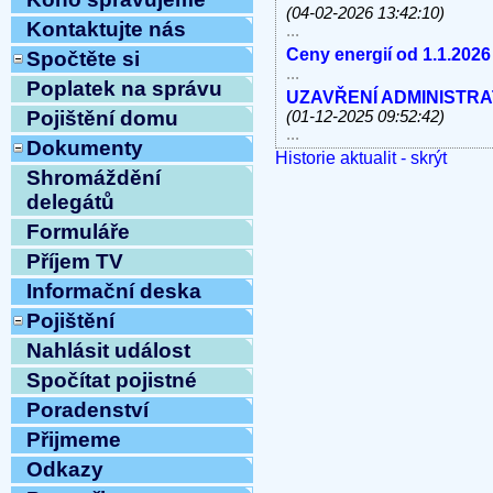
(04-02-2026 13:42:10)
Kontaktujte nás
...
Ceny energií od 1.1.2026
Spočtěte si
...
Poplatek na správu
UZAVŘENÍ ADMINISTRATI
Pojištění domu
(01-12-2025 09:52:42)
...
Dokumenty
Historie aktualit - skrýt
V úterý 11.11.2025 od 10
Shromáždění
linky, e-mail MIMO PROV
...
delegátů
Havárie vody
(30-10-2025 
Formuláře
...
Příjem TV
ODSTÁVKA PEVNÝCH TE
8.10.2025 OD 9:00h DO c
Informační deska
Vážení klienti, ...
Pojištění
ZAHÁJENÍ TOPNÉ SEZÓNY
12:54:12)
Nahlásit událost
...
Spočítat pojistné
Ve středu 10.9.2025 od 11
MIMO PROVOZ
(10-09-202
Poradenství
...
Přijmeme
Přijmeme do pracovního 
Odkazy
pracovnici/pracovníka t
...