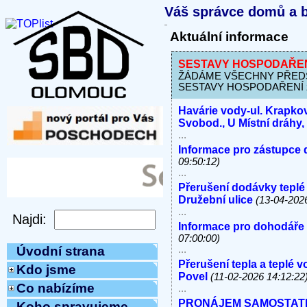
Váš správce domů a b
Aktuální informace
SESTAVY HOSPODAŘENÍ z
ŽÁDÁME VŠECHNY PŘEDSED
SESTAVY HOSPODAŘENÍ za o
Havárie vody-ul. Krapkov
Svobod., U Místní dráhy
...
Informace pro zástupce 
09:50:12)
...
Přerušení dodávky teplé
Družební ulice
(13-04-202
...
Informace pro dohodáře
07:00:00)
...
Úvodní strana
Přerušení tepla a teplé 
Kdo jsme
Povel
(11-02-2026 14:12:22
Co nabízíme
...
PRONÁJEM SAMOSTATNÝC
Koho spravujeme