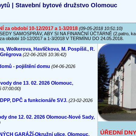
ytů | Stavební bytové družstvo Olomouc
a období 10-12/2017 a 1-3/2018
(09-05-2018 10:51:10)
Y SAMOSPRÁV, ABY SI NA FINANČNÍ ÚČTÁRNĚ (2.patro, kanc
bdobí 10-12/2017 a 1-3/2018 V TERMÍNU DO 24.05.2018.
a, Wolkerova, Havlíčkova, M. Pospíšil., R.
, Grégrova
(22-06-2026 10:36:42)
domů - pojištění domu
(04-06-2026
 vody dne 13. 02. 2026 Olomouc,
6 07:00:00)
 DPP, DPČ a funkcionáře SVJ.
(23-02-2026
vody dne 12. 02. 2026 Olomouc-Nové Sady,
)
ÚŘEDNÍ DN
H GARÁŽÍ-Okružní ulice, Olomouc.