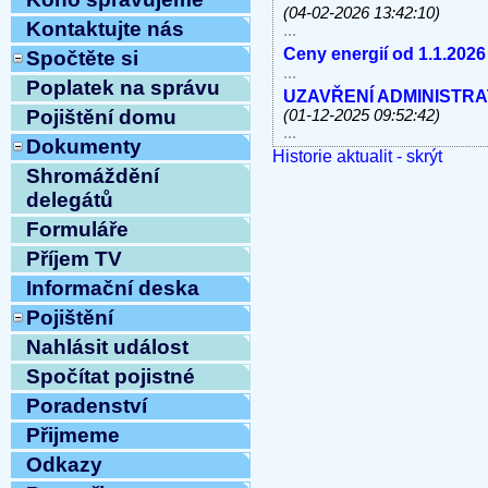
(04-02-2026 13:42:10)
Kontaktujte nás
...
Ceny energií od 1.1.2026
Spočtěte si
...
Poplatek na správu
UZAVŘENÍ ADMINISTRATI
Pojištění domu
(01-12-2025 09:52:42)
...
Dokumenty
Historie aktualit - skrýt
V úterý 11.11.2025 od 10
Shromáždění
linky, e-mail MIMO PROV
...
delegátů
Havárie vody
(30-10-2025 
Formuláře
...
Příjem TV
ODSTÁVKA PEVNÝCH TE
8.10.2025 OD 9:00h DO c
Informační deska
Vážení klienti, ...
Pojištění
ZAHÁJENÍ TOPNÉ SEZÓNY
12:54:12)
Nahlásit událost
...
Spočítat pojistné
Ve středu 10.9.2025 od 11
MIMO PROVOZ
(10-09-202
Poradenství
...
Přijmeme
Přijmeme do pracovního 
Odkazy
pracovnici/pracovníka t
...