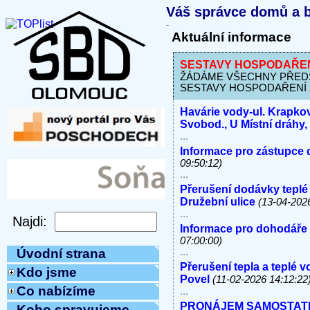
Váš správce domů a b
Aktuální informace
SESTAVY HOSPODAŘENÍ z
ŽÁDÁME VŠECHNY PŘEDSED
SESTAVY HOSPODAŘENÍ za o
Havárie vody-ul. Krapkov
Svobod., U Místní dráhy
...
Informace pro zástupce 
09:50:12)
...
Přerušení dodávky teplé
Družební ulice
(13-04-202
...
Informace pro dohodáře
07:00:00)
...
Úvodní strana
Přerušení tepla a teplé 
Kdo jsme
Povel
(11-02-2026 14:12:22
Co nabízíme
...
PRONÁJEM SAMOSTATNÝC
Koho spravujeme