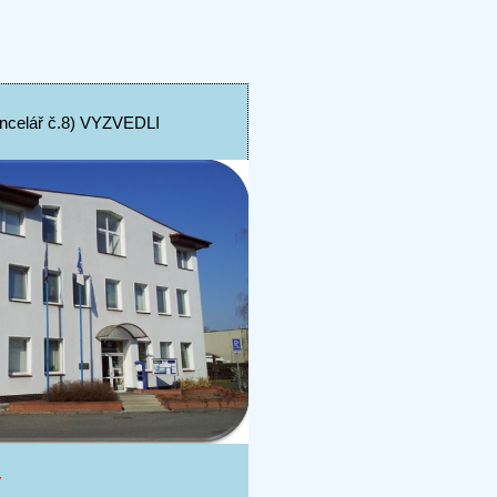
elář č.8) VYZVEDLI
Y