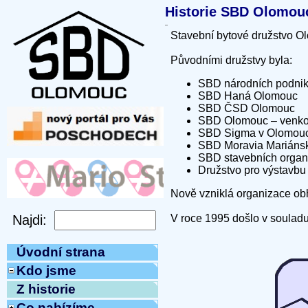
Historie SBD Olomou
Stavební bytové družstvo Ol
Původními družstvy byla:
SBD národních podni
SBD Haná Olomouc
SBD ČSD Olomouc
SBD Olomouc – venkov
SBD Sigma v Olomouci
SBD Moravia Mariánsk
SBD stavebních organ
Družstvo pro výstavbu
Nově vzniklá organizace obh
V roce 1995 došlo v souladu 
Úvodní strana
Kdo jsme
Z historie
Co nabízíme