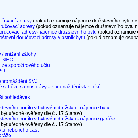
učovací adresy
(pokud oznamuje nájemce družstevního bytu neb
ručovací adresy
(pokud oznamuje nájemce družstevního bytu ne
oručovací adresy-nájemce družstevního bytu
(pokud oznamuje o
štovní doručovací adresy-vlastník bytu
(pokud oznamuje osoba j
 / snížení zálohy
s SIPO
a ze sporožirového účtu
IPO
 shromáždění SVJ
é schůze samosprávy a shromáždění vlastníků
ýši pohledávek
tevního podílu v bytovém družstvu - nájemce bytu
 být úředně ověřeny dle čl. 17 Stanov)
tevního podílu v bytovém družstvu - nájemce garáže
 být úředně ověřeny dle čl. 17 Stanov)
u nebo jeho části
aráže