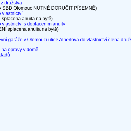
z družstva
anov SBD Olomouc NUTNÉ DORUČIT PÍSEMNĚ)
vlastnictví
E splacena anuita na bytě)
 vlastnictví s doplacením anuity
ENÍ splacena anuita na bytě)
vní garáže v Olomouci ulice Albertova do vlastnictví člena druž
na opravy v domě
kladů