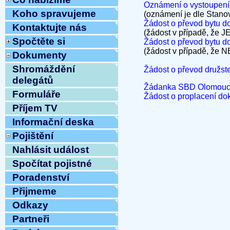
Oznámení o vystoupení 
Koho spravujeme
(oznámení je dle St
Žádost o převod bytu do 
Kontaktujte nás
(žádost v případě, že J
Spočtěte si
Žádost o převod bytu do
(žádost v případě, že N
Dokumenty
Shromáždění
Žádost o převod družste
delegátů
Žádanka SBD Olomouc 
Formuláře
Žádost o proplacení do
Příjem TV
Informační deska
Pojištění
Nahlásit událost
Spočítat pojistné
Poradenství
Přijmeme
Odkazy
Partneři