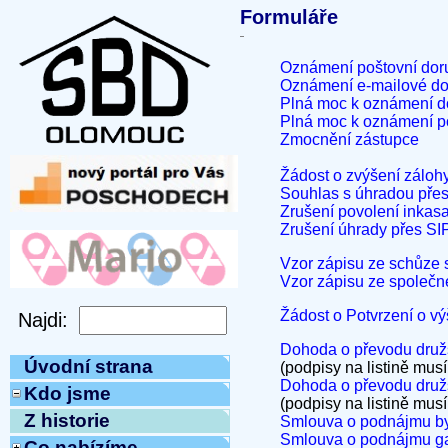
Formuláře
Oznámení poštovní dor
Oznámení e-mailové do
Plná moc k oznámení d
Plná moc k oznámení po
Zmocnění zástupce
Žádost o zvýšení zálohy
Souhlas s úhradou pře
Zrušení povolení inkas
Zrušení úhrady přes S
Vzor zápisu ze schůze
Vzor zápisu ze společn
Žádost o Potvrzení o v
Dohoda o převodu družs
Úvodní strana
(podpisy na listině musí
Dohoda o převodu družs
Kdo jsme
(podpisy na listině musí
Z historie
Smlouva o podnájmu byt
Smlouva o podnájmu g
Co nabízíme