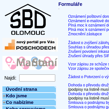
Formuláře
Oznámení poštovní dor
Oznámení e-mailové do
Plná moc k oznámení d
Plná moc k oznámení po
Zmocnění zástupce
Žádost o zvýšení zálohy
Souhlas s úhradou pře
Zrušení povolení inkas
Zrušení úhrady přes S
Vzor zápisu ze schůze
Vzor zápisu ze společn
Žádost o Potvrzení o v
Dohoda o převodu družs
Úvodní strana
(podpisy na listině musí
Dohoda o převodu družs
Kdo jsme
(podpisy na listině musí
Co nabízíme
Smlouva o podnájmu byt
Smlouva o podnájmu g
Koho spravujeme