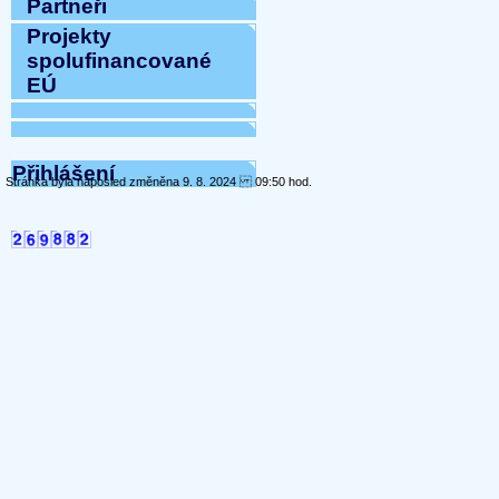
Partneři
Projekty
spolufinancované
EÚ
Přihlášení
Stránka byla naposled změněna 9. 8. 2024 09:50 hod.