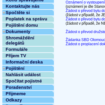
Oznámení o vystoupení 
Kontaktujte nás
(oznámení je dle St
Žádost o převod bytu do 
Spočtěte si
(žádost v případě, že J
Poplatek na správu
Žádost o převod bytu do
(žádost v případě, že N
Pojištění domu
Dokumenty
Žádost o převod družste
Shromáždění
Žádanka SBD Olomouc 
delegátů
Žádost o proplacení do
Formuláře
Příjem TV
Informační deska
Pojištění
Nahlásit událost
Spočítat pojistné
Poradenství
Přijmeme
Odkazy