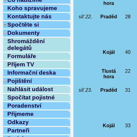
hora
Koho spravujeme
Kontaktujte nás
síť 22.
Praděd
28
Spočtěte si
Dokumenty
Shromáždění
delegátů
Kojál
40
Formuláře
Příjem TV
Tlustá
22
Informační deska
hora
Pojištění
Nahlásit událost
síť 23.
Praděd
31
Spočítat pojistné
Poradenství
Přijmeme
Odkazy
Kojál
33
Partneři