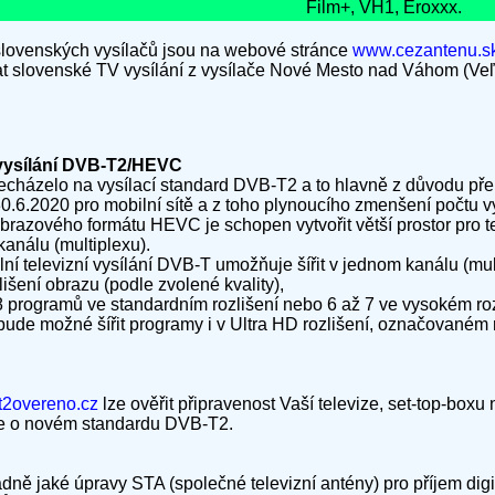
Film+, VH1, Eroxxx.
 slovenských vysílačů jsou na webové stránce
www.cezantenu.sk
mat slovenské TV vysílání z vysílače Nové Mesto nad Váhom (Veľ
 vysílání DVB-T2/HEVC
echázelo na vysílací standard DVB-T2 a to hlavně z důvodu př
.2020 pro mobilní sítě a z toho plynoucího zmenšení počtu vysí
zového formátu HEVC je schopen vytvořit větší prostor pro telev
kanálu (multiplexu).
lní televizní vysílání DVB-T umožňuje šířit v jednom kanálu (mul
šení obrazu (podle zvolené kvality),
8 programů ve standardním rozlišení nebo 6 až 7 ve vysokém roz
de možné šířit programy i v Ultra HD rozlišení, označovaném 
2overeno.cz
lze ověřit připravenost Vaší televize, set-top-box
ce o novém standardu DVB-T2.
padně jaké úpravy STA (společné televizní antény) pro příjem digi