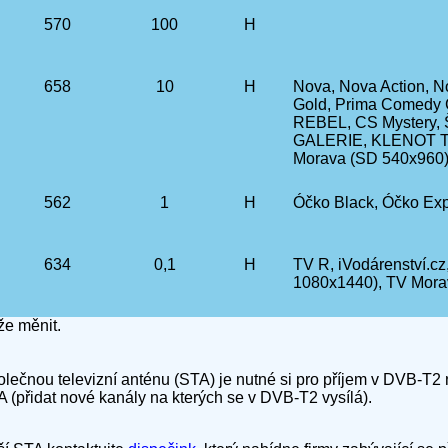
570
100
H
658
10
H
Nova, Nova Action, N
Gold, Prima Comedy C
REBEL, CS Mystery,
GALERIE, KLENOT T
Morava (SD 540x960)
562
1
H
Óčko Black, Óčko Ex
634
0,1
H
TV R, iVodárenství.
1080x1440), TV Mora
e měnit.
olečnou televizní anténu (STA) je nutné si pro příjem v DVB-T2
A (přidat nové kanály na kterých se v DVB-T2 vysílá).