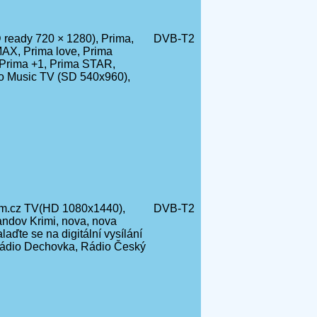
ready 720 × 1280), Prima,
DVB-T2
AX, Prima love, Prima
Prima +1, Prima STAR,
ro Music TV (SD 540x960),
m.cz TV(HD 1080x1440),
DVB-T2
andov Krimi, nova, nova
ďte se na digitální vysílání
ádio Dechovka, Rádio Český