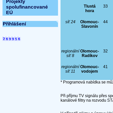
Projekty
Tlustá
33
spolufinancované
hora
EÚ
síť 24
Olomouc-
44
Přihlášení
Slavonín
regionální
Olomouc-
32
síť 8
Radíkov
regionální
Olomouc-
41
síť 11
vodojem
* Programová nabídka se můž
Při příjmu TV signálu přes sp
kanálové filtry na rozvodu ST