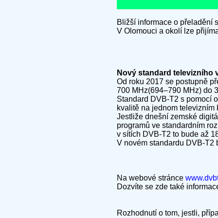
Bližší informace o přeladění
V Olomouci a okolí lze přijí
Nový standard televizního
Od roku 2017 se postupně př
700 MHz(694–790 MHz) do 30.6
Standard DVB-T2 s pomocí obra
kvalitě na jednom televizním 
Jestliže dnešní zemské digitá
programů ve standardním rozli
v sítích DVB-T2 to bude až 1
V novém standardu DVB-T2 bu
Na webové stránce
www.dvbt
Dozvíte se zde také informa
Rozhodnutí o tom, jestli, pří