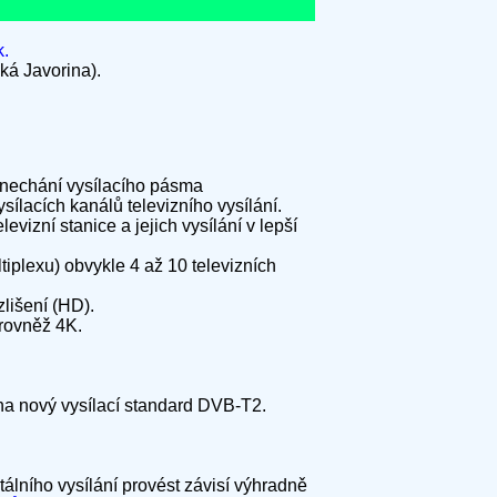
.
ká Javorina).
enechání vysílacího pásma
lacích kanálů televizního vysílání.
izní stanice a jejich vysílání v lepší
tiplexu) obvykle 4 až 10 televizních
lišení (HD).
rovněž 4K.
u na nový vysílací standard DVB-T2.
tálního vysílání provést závisí výhradně