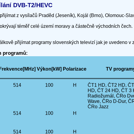
ysílání DVB-T2/HEVC
přijímat z vysílačů Praděd (Jeseník), Kojál (Brno), Olomouc-Sl
okrývají téměř celé území moravy a částečně východních čech.
álkově přijímat programy slovenských televizí jak je uvedeno v
ch programů:
Frekvence[MHz]
Výkon[kW]
Polarizace
TV programy*
514
100
H
ČT1 HD, ČT2 HD, ČT 
HD, ČT 24 HD, ČT 3
Radiožurnál, ČRo Dv
Wave, ČRo D-Dur, ČR
ČRo Jazz
514
100
H
514
100
H