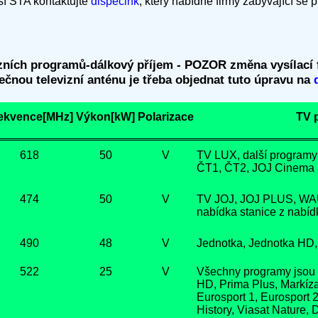
ší STA kontaktujte
dispečink
, který nabídne firmy zabývající se
zních programů-dálkový příjem - POZOR změna vysílací f
lečnou televizní anténu je třeba objednat tuto úpravu na
ekvence[MHz]
Výkon[kW]
Polarizace
TV 
618
50
V
TV LUX, další programy
ČT1, ČT2, JOJ Cinema H
474
50
V
TV JOJ, JOJ PLUS, WAU
nabídka stanice z nabídk
490
48
V
Jednotka, Jednotka HD,
522
25
V
Všechny programy jsou 
HD, Prima Plus, Markíz
Eurosport 1, Eurosport 2
History, Viasat Nature,