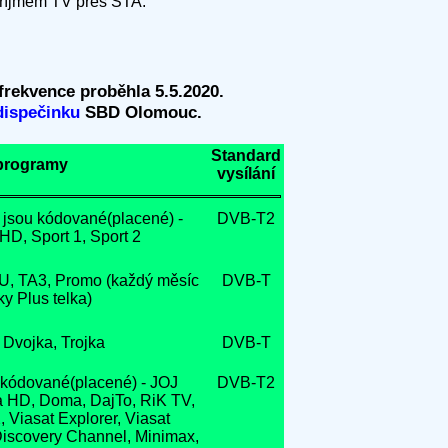
 příjmem TV přes STA.
rekvence proběhla 5.5.2020.
dispečinku
SBD Olomouc.
Standard
programy
vysílání
 jsou kódované(placené) -
DVB-T2
D, Sport 1, Sport 2
, TA3, Promo (každý měsíc
DVB-T
y Plus telka)
 Dvojka, Trojka
DVB-T
kódované(placené) - JOJ
DVB-T2
a HD, Doma, DajTo, RiK TV,
, Viasat Explorer, Viasat
 Discovery Channel, Minimax,