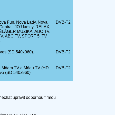
ova Fun, Nova Lady, Nova
DVB-T2
entral, JOJ family, RELAX,
 ŠLÁGER MUZIKA, ABC TV,
V, ABC TV, SPORT 5, TV
.
pres (SD 540x960).
DVB-T2
cz, Mňam TV a Mňau TV (HD
DVB-T2
va (SD 540x960).
 nechat upravit odbornou firmou