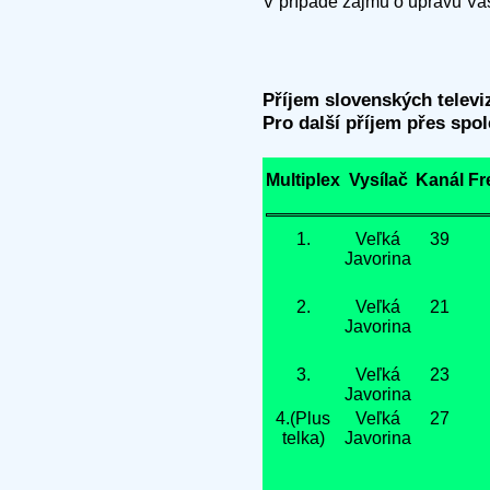
V případě zájmu o úpravu Va
Příjem slovenských televi
Pro další příjem přes spo
Multiplex
Vysílač
Kanál
Fr
1.
Veľká
39
Javorina
2.
Veľká
21
Javorina
3.
Veľká
23
Javorina
4.(Plus
Veľká
27
telka)
Javorina