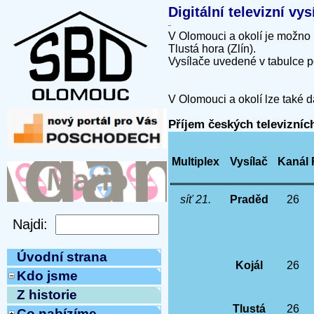
Digitální televizní v
V Olomouci a okolí je možno 
Tlustá hora (Zlín).
Vysílače uvedené v tabulce p
V Olomouci a okolí lze také d
Příjem českých televizní
Multiplex
Vysílač
Kanál
síť 21.
Praděd
26
Úvodní strana
Kojál
26
Kdo jsme
Z historie
Tlustá
26
Co nabízíme