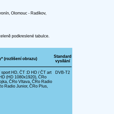
avonín, Olomouc - Radíkov,
 zeleně podkreslené tabulce.
Standard
 (rozlišení obrazu)
vysílání
sport HD, ČT :D HD / ČT art
DVB-T2
 HD (HD 1080x1920), ČRo
ojka, ČRo Vltava, ČRo Radio
o Radio Junior, ČRo Plus,