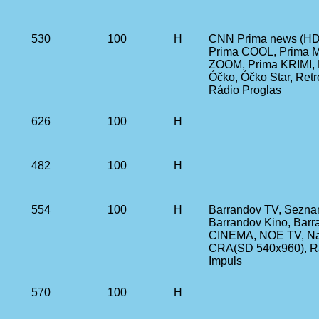
530
100
H
CNN Prima news (HD 
Prima COOL, Prima M
ZOOM, Prima KRIMI, 
Óčko, Óčko Star, Ret
Rádio Proglas
626
100
H
482
100
H
554
100
H
Barrandov TV, Sezna
Barrandov Kino, Barr
CINEMA, NOE TV, Nala
CRA(SD 540x960), R
Impuls
570
100
H