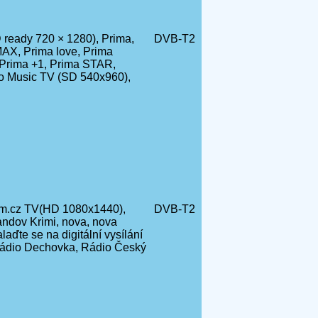
ready 720 × 1280), Prima,
DVB-T2
AX, Prima love, Prima
Prima +1, Prima STAR,
ro Music TV (SD 540x960),
m.cz TV(HD 1080x1440),
DVB-T2
andov Krimi, nova, nova
ďte se na digitální vysílání
ádio Dechovka, Rádio Český