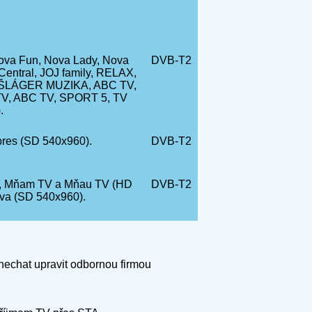
ova Fun, Nova Lady, Nova
DVB-T2
entral, JOJ family, RELAX,
 ŠLÁGER MUZIKA, ABC TV,
V, ABC TV, SPORT 5, TV
.
pres (SD 540x960).
DVB-T2
cz, Mňam TV a Mňau TV (HD
DVB-T2
va (SD 540x960).
 nechat upravit odbornou firmou