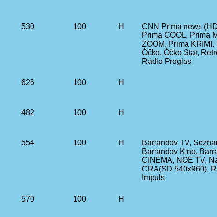
530
100
H
CNN Prima news (HD 
Prima COOL, Prima M
ZOOM, Prima KRIMI, 
Óčko, Óčko Star, Ret
Rádio Proglas
626
100
H
482
100
H
554
100
H
Barrandov TV, Sezna
Barrandov Kino, Barr
CINEMA, NOE TV, Nala
CRA(SD 540x960), R
Impuls
570
100
H