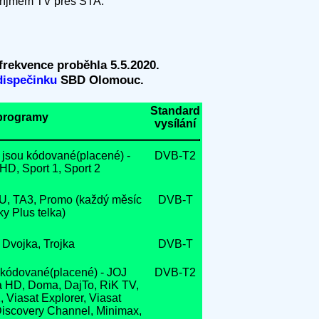
 příjmem TV přes STA.
rekvence proběhla 5.5.2020.
dispečinku
SBD Olomouc.
Standard
programy
vysílání
 jsou kódované(placené) -
DVB-T2
D, Sport 1, Sport 2
, TA3, Promo (každý měsíc
DVB-T
y Plus telka)
 Dvojka, Trojka
DVB-T
kódované(placené) - JOJ
DVB-T2
a HD, Doma, DajTo, RiK TV,
, Viasat Explorer, Viasat
 Discovery Channel, Minimax,