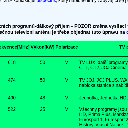
ší STA kontaktujte
dispečink
, který nabídne firmy zabývající se
zních programů-dálkový příjem - POZOR změna vysílací f
lečnou televizní anténu je třeba objednat tuto úpravu na
ekvence[MHz]
Výkon[kW]
Polarizace
TV 
618
50
V
TV LUX, další programy
ČT1, ČT2, JOJ Cinema H
474
50
V
TV JOJ, JOJ PLUS, WAU
nabídka stanice z nabídk
490
48
V
Jednotka, Jednotka HD,
522
25
V
Všechny programy jsou 
HD, Prima Plus, Markíz
Eurosport 1, Eurosport 2
History, Viasat Nature,