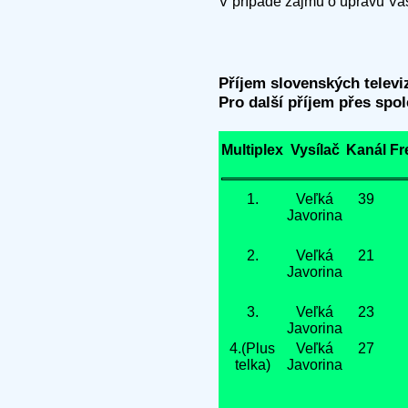
V případě zájmu o úpravu Va
Příjem slovenských televi
Pro další příjem přes spo
Multiplex
Vysílač
Kanál
Fr
1.
Veľká
39
Javorina
2.
Veľká
21
Javorina
3.
Veľká
23
Javorina
4.(Plus
Veľká
27
telka)
Javorina