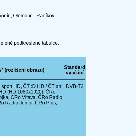
avonín, Olomouc - Radíkov,
 zeleně podkreslené tabulce.
Standard
 (rozlišení obrazu)
vysílání
sport HD, ČT :D HD / ČT art
DVB-T2
 HD (HD 1080x1920), ČRo
ojka, ČRo Vltava, ČRo Radio
o Radio Junior, ČRo Plus,