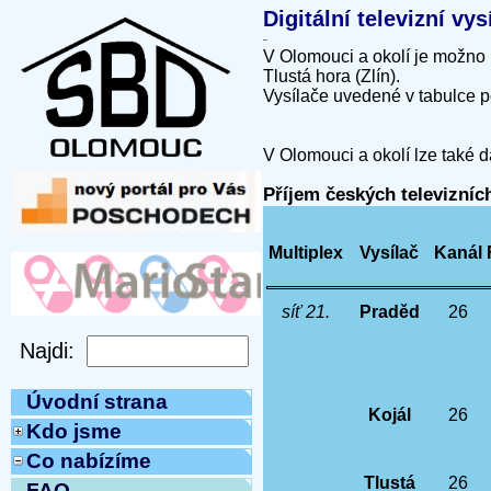
Digitální televizní v
V Olomouci a okolí je možno 
Tlustá hora (Zlín).
Vysílače uvedené v tabulce p
V Olomouci a okolí lze také d
Příjem českých televizní
Multiplex
Vysílač
Kanál
síť 21.
Praděd
26
Úvodní strana
Kojál
26
Kdo jsme
Co nabízíme
Tlustá
26
FAQ