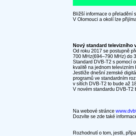
Bližší informace o přeladění
V Olomouci a okolí lze přijí
Nový standard televizního
Od roku 2017 se postupně př
700 MHz(694–790 MHz) do 30.6
Standard DVB-T2 s pomocí obra
kvalitě na jednom televizním 
Jestliže dnešní zemské digitá
programů ve standardním rozli
v sítích DVB-T2 to bude až 1
V novém standardu DVB-T2 bu
Na webové stránce
www.dvbt
Dozvíte se zde také informa
Rozhodnutí o tom, jestli, pří