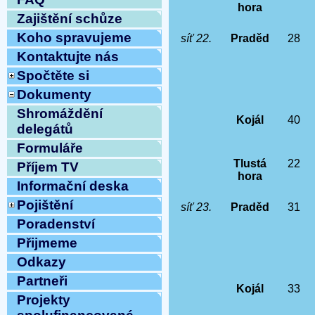
hora
Zajištění schůze
Koho spravujeme
síť 22.
Praděd
28
Kontaktujte nás
Spočtěte si
Dokumenty
Shromáždění
Kojál
40
delegátů
Formuláře
Tlustá
22
Příjem TV
hora
Informační deska
Pojištění
síť 23.
Praděd
31
Poradenství
Přijmeme
Odkazy
Partneři
Kojál
33
Projekty