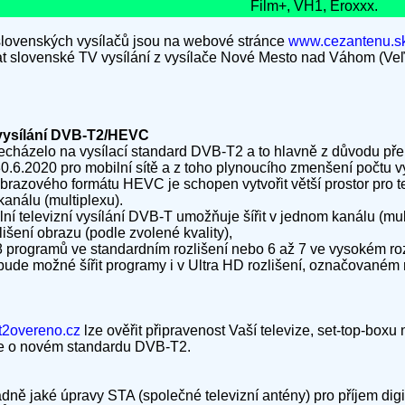
Film+, VH1, Eroxxx.
 slovenských vysílačů jsou na webové stránce
www.cezantenu.sk
mat slovenské TV vysílání z vysílače Nové Mesto nad Váhom (Veľ
 vysílání DVB-T2/HEVC
echázelo na vysílací standard DVB-T2 a to hlavně z důvodu př
.2020 pro mobilní sítě a z toho plynoucího zmenšení počtu vysí
zového formátu HEVC je schopen vytvořit větší prostor pro telev
kanálu (multiplexu).
lní televizní vysílání DVB-T umožňuje šířit v jednom kanálu (mul
šení obrazu (podle zvolené kvality),
8 programů ve standardním rozlišení nebo 6 až 7 ve vysokém roz
de možné šířit programy i v Ultra HD rozlišení, označovaném 
2overeno.cz
lze ověřit připravenost Vaší televize, set-top-box
ce o novém standardu DVB-T2.
padně jaké úpravy STA (společné televizní antény) pro příjem digi