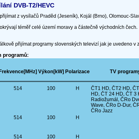
ysílání DVB-T2/HEVC
přijímat z vysílačů Praděd (Jeseník), Kojál (Brno), Olomouc-Sl
okrývají téměř celé území moravy a částečně východních čech.
álkově přijímat programy slovenských televizí jak je uvedeno v
ch programů:
Frekvence[MHz]
Výkon[kW]
Polarizace
TV programy*
514
100
H
ČT1 HD, ČT2 HD, ČT 
HD, ČT 24 HD, ČT 3
Radiožurnál, ČRo Dv
Wave, ČRo D-Dur, ČR
ČRo Jazz
514
100
H
514
100
H