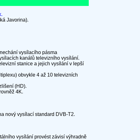
.
ká Javorina).
enechání vysílacího pásma
lacích kanálů televizního vysílání.
izní stanice a jejich vysílání v lepší
tiplexu) obvykle 4 až 10 televizních
lišení (HD).
rovněž 4K.
u na nový vysílací standard DVB-T2.
tálního vysílání provést závisí výhradně