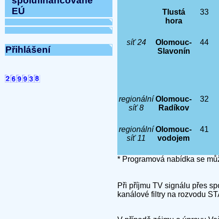
spolufinancované
EÚ
Tlustá
33
hora
síť 24
Olomouc-
44
Přihlášení
Slavonín
regionální
Olomouc-
32
síť 8
Radíkov
regionální
Olomouc-
41
síť 11
vodojem
* Programová nabídka se můž
Při příjmu TV signálu přes sp
kanálové filtry na rozvodu ST