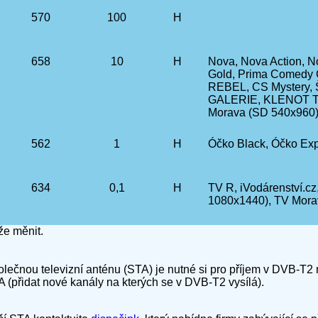
570
100
H
658
10
H
Nova, Nova Action, N
Gold, Prima Comedy C
REBEL, CS Mystery,
GALERIE, KLENOT T
Morava (SD 540x960)
562
1
H
Óčko Black, Óčko Ex
634
0,1
H
TV R, iVodárenství.
1080x1440), TV Mora
e měnit.
olečnou televizní anténu (STA) je nutné si pro příjem v DVB-T2
A (přidat nové kanály na kterých se v DVB-T2 vysílá).