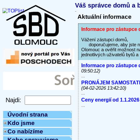
Váš správce domů a b
Aktuální informace
Informace pro zástupce 
Vážení zástupci domů,
doporučujeme, aby jste na s
Olomouc a ověřit možnost na
jednotlivých uživatelů bytů 
Informace pro zástupce 
09:50:12)
...
PRONÁJEM SAMOSTATNÝC
(04-02-2026 13:42:10)
...
Ceny energií od 1.1.2026
...
Úvodní strana
Kdo jsme
Co nabízíme
Koho spravujeme