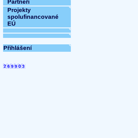
Partneři
Projekty
spolufinancované
EÚ
Přihlášení